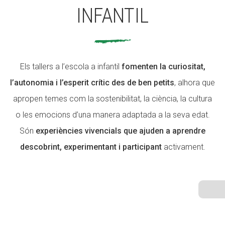
INFANTIL
ACCIÓ SOCIAL I JOVES
Els tallers a l’escola a infantil
fomenten la curiositat,
ESPLAIS
l’autonomia i l’esperit crític des de ben petits
, alhora que
apropen temes com la sostenibilitat, la ciència, la cultura
o les emocions d’una manera adaptada a la seva edat.
SUPORT TERCER SECTOR
Són
experiències vivencials que ajuden a aprendre
descobrint, experimentant i participant
activament.