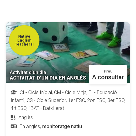
CONEIX FUNDESPLAI
La Fundació
L'equip
Native
English
Teachers!
Missió i valors
Els comptes clars
Memòria d'activitats
Preu
Activitat d’un dia
A consultar
ACTIVITAT D’UN DIA EN ANGLÈS
Proposta educativa
CI - Cicle Inicial, CM - Cicle Mitjà, EI - Educació
ACTUALITAT
Infantil, CS - Cicle Superior, 1er ESO, 2on ESO, 3er ESO,
4rt ESO, i BAT - Batxillerat
Notícies
Anglès
Butlletins
En anglès,
monitoratge natiu
Diari de la Fundació