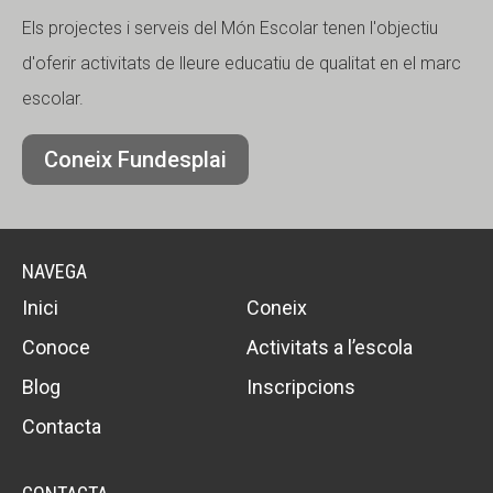
Els projectes i serveis del Món Escolar tenen l'objectiu
d'oferir activitats de lleure educatiu de qualitat en el marc
escolar.
Coneix Fundesplai
NAVEGA
Inici
Coneix
Conoce
Activitats a l’escola
Blog
Inscripcions
Contacta