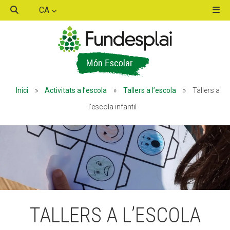
CA
ACTIVITATS D'ESTIU
Inici
»
Activitats a l’escola
»
Tallers a l’escola
»
Tallers a
MÓN ESCOLAR
l’escola infantil
ALBERG CENTRE ESPLAI
FORMACIÓ
TALLERS A L’ESCOLA
CASES DE COLÒNIES