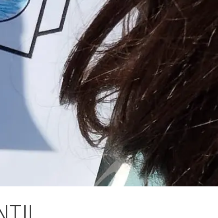
Fes un donatiu
Treballa amb nosaltres
NTIL