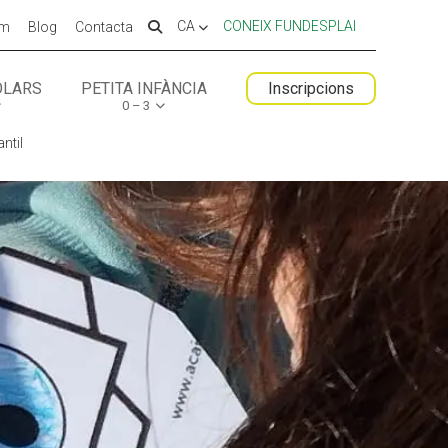
CA
CONEIX FUNDESPLAI
em
Blog
Contacta
OLARS
PETITA INFÀNCIA
Inscripcions
0 – 3
 ESPLAI
FORMACIÓ
antil
SUPORT TERCER SECTOR
LABORA
Fes voluntariat