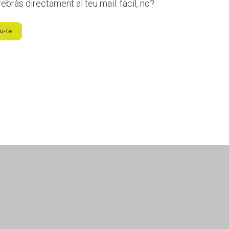
ebràs directament al teu mail: fàcil, no?
u-te