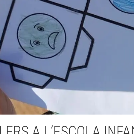
Butlletins
ors
Diari de la Fundació
clars
Fundesplai als mitjans
tivitats
Xarxes socials
ucativa
LERS A L’ESCOLA INFA