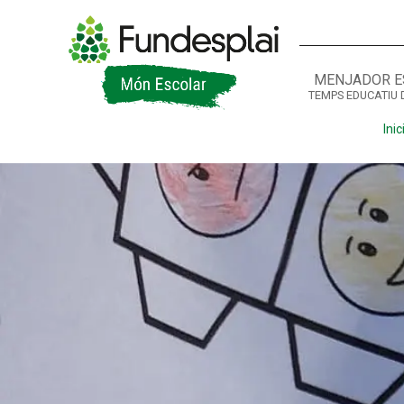
MENJADOR E
TEMPS EDUCATIU 
ACTIVITATS D'ESTIU
Inic
CASES DE COLÒNIES
A
CONEIX FUNDESPLAI
La Fundació