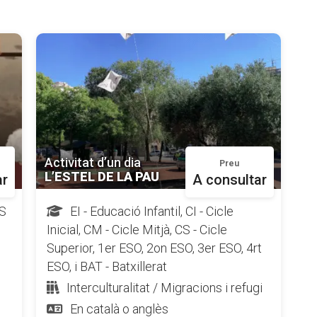
Activitat d’un dia
Preu
L’ESTEL DE LA PAU
ar
A consultar
CS
EI - Educació Infantil, CI - Cicle
Inicial, CM - Cicle Mitjà, CS - Cicle
Superior, 1er ESO, 2on ESO, 3er ESO, 4rt
ESO, i BAT - Batxillerat
Interculturalitat / Migracions i refugi
En català o anglès