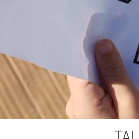
L'equip
Missió i val
Els comptes 
Memòria d'ac
Proposta ed
TAL