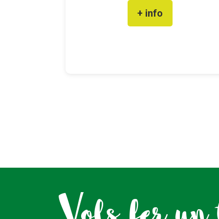
+ info
Vols fer un 