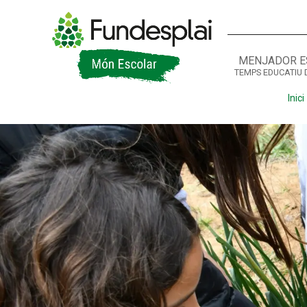
MENJADOR E
TEMPS EDUCATIU 
ACTIVITATS D'ESTIU
Inici
CASES DE COLÒNIES
A
CONEIX FUNDESPLAI
La Fundació