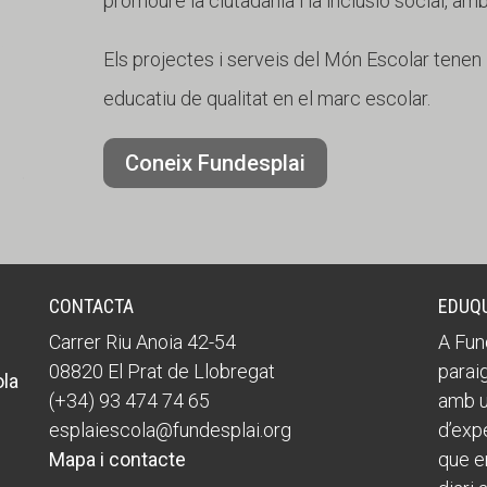
promoure la ciutadania i la inclusió social, am
Els projectes i serveis del Món Escolar tenen l'
educatiu de qualitat en el marc escolar.
Coneix Fundesplai
CONTACTA
EDUQ
Carrer Riu Anoia 42-54
A Fun
08820 El Prat de Llobregat
paraig
ola
(+34) 93 474 74 65
amb u
esplaiescola@fundesplai.org
d’expe
Mapa i contacte
que en