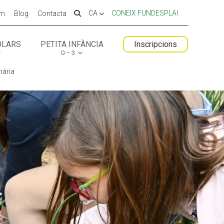
CA
CONEIX FUNDESPLAI
em
Blog
Contacta
OLARS
PETITA INFÀNCIA
Inscripcions
0 – 3
 ESPLAI
FORMACIÓ
mària
SUPORT TERCER SECTOR
LABORA
Fes voluntariat