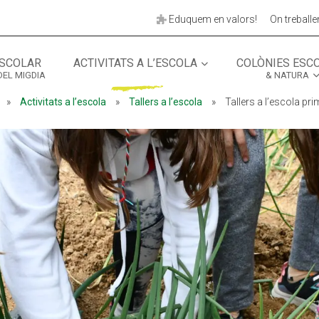
Eduquem en valors!
On treball
SCOLAR
ACTIVITATS A L’ESCOLA
COLÒNIES ESC
DEL MIGDIA
& NATURA
MÓN ESCOLAR
ALBERG CENTRE
»
Activitats a l’escola
»
Tallers a l’escola
»
Tallers a l’escola pri
CCIÓ SOCIAL I JOVES
ESPLAIS
ACTUALITAT
COL·
Notícies