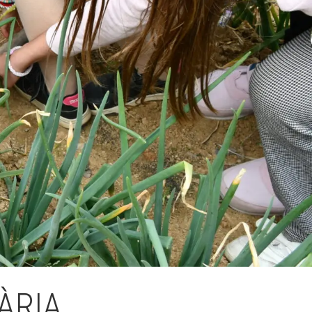
Fes un donatiu
Treballa amb nosaltres
ÀRIA