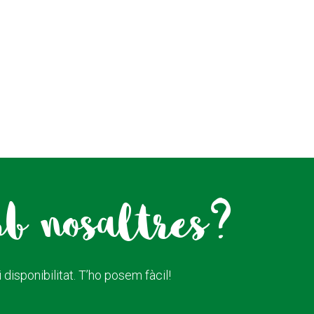
mb nosaltres?
disponibilitat. T’ho posem fàcil!