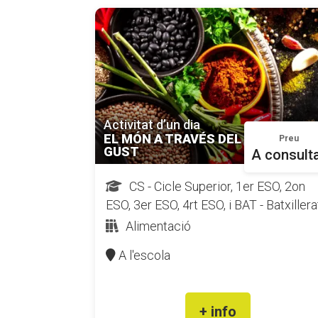
Activitat d’un dia
EL MÓN A TRAVÉS DEL
Preu
GUST
A consult
CS - Cicle Superior, 1er ESO, 2on
ESO, 3er ESO, 4rt ESO, i BAT - Batxillera
Alimentació
A l'escola
+ info