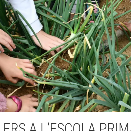
Butlletins
ors
Diari de la Fundació
clars
Fundesplai als mitjans
tivitats
Xarxes socials
ucativa
LERS A L’ESCOLA PRIM