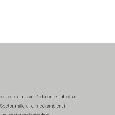
cre amb la missió d'educar els infants i
r Sector, millorar el medi ambient i