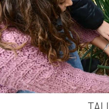
L'equip
Missió i val
Els comptes 
Memòria d'ac
Proposta ed
TAL