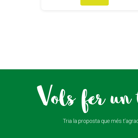
Vols fer un 
Tria la proposta que més t’agrad