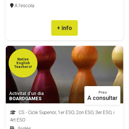
A l'escola
+ info
Native
English
Teachers!
Preu
Activitat d’un dia
A consultar
BOARDGAMES
CS - Cicle Superior, 1er ESO, 2on ESO, 3er ESO, i
4rt ESO
Anglès