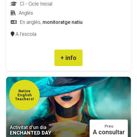
CI - Cicle Inicial
Anglès
En anglès,
monitoratge natiu
A l'escola
+ info
Native
English
Teachers!
Preu
Activitat d’un dia
A consultar
ENCHANTED DAY