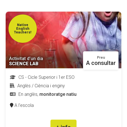
CONEIX FUNDESPLAI
La Fundació
Native
English
Teachers!
L'equip
Missió i valors
Els comptes clars
Preu
Activitat d’un dia
A consultar
SCIENCE LAB
Memòria d'activitats
Proposta educativa
CS - Cicle Superior i 1er ESO
Anglès / Ciència i enginy
ACTUALITAT
En anglès,
monitoratge natiu
Notícies
A l'escola
Butlletins
Diari de la Fundació