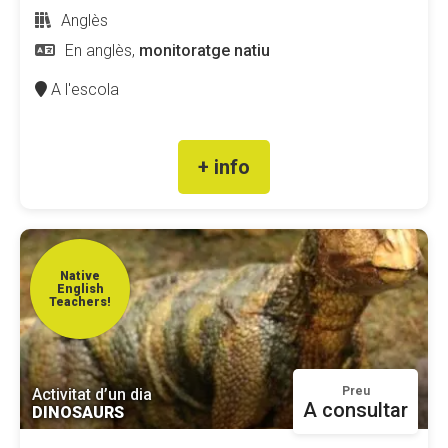
Anglès
En anglès,
monitoratge natiu
A l'escola
+ info
Native
English
Teachers!
Preu
Activitat d’un dia
A consultar
DINOSAURS