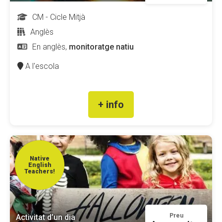
CM - Cicle Mitjà
Anglès
En anglès,
monitoratge natiu
A l'escola
+ info
Native
English
Teachers!
Preu
Activitat d’un dia