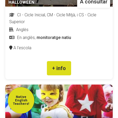
A consultar
HALLOWEEN
CI - Cicle Inicial, CM - Cicle Mitjà, i CS - Cicle
Superior
Anglès
En anglès,
monitoratge natiu
A l'escola
+ info
Native
English
Teachers!