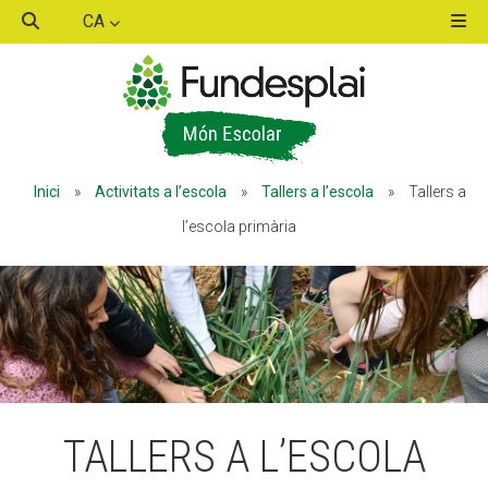
CA
ACTIVITATS D'ESTIU
Inici
»
Activitats a l’escola
»
Tallers a l’escola
»
Tallers a
MÓN ESCOLAR
l’escola primària
ALBERG CENTRE ESPLAI
FORMACIÓ
TALLERS A L’ESCOLA
CASES DE COLÒNIES