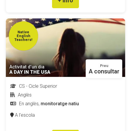
+ info
Fundesplai als mitjans
Xarxes socials
Native
COL·LABORA
English
Teachers!
Fes voluntariat
Fes un donatiu
Preu
Activitat d’un dia
A consultar
Treballa amb nosaltres
A DAY IN THE USA
CS - Cicle Superior
Anglès
En anglès,
monitoratge natiu
A l'escola