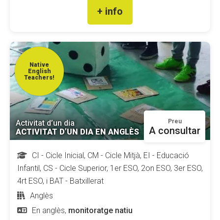
+ info
Native
English
Teachers!
Preu
Activitat d’un dia
A consultar
ACTIVITAT D’UN DIA EN ANGLÈS
CI - Cicle Inicial, CM - Cicle Mitjà, EI - Educació
Infantil, CS - Cicle Superior, 1er ESO, 2on ESO, 3er ESO,
4rt ESO, i BAT - Batxillerat
Anglès
En anglès,
monitoratge natiu