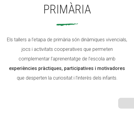
PRIMÀRIA
ACCIÓ SOCIAL I JOVES
Els tallers a l’etapa de primària són dinàmiques vivencials,
ESPLAIS
jocs i activitats cooperatives que permeten
complementar l’aprenentatge de l’escola amb
experiències pràctiques, participatives i motivadores
SUPORT TERCER SECTOR
que desperten la curiositat i l’interès dels infants.