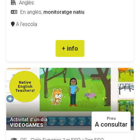
Anglès
En anglès,
monitoratge natiu
A l'escola
+ info
Native
English
Teachers!
Preu
Activitat d’un dia
A consultar
VIDEOGAMES