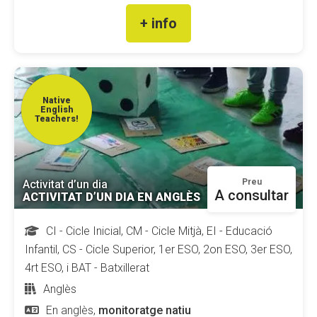
+ info
Fundesplai als mitjans
Xarxes socials
COL·LABORA
Native
English
Fes voluntariat
Teachers!
Fes un donatiu
Treballa amb nosaltres
Preu
Activitat d’un dia
A consultar
ACTIVITAT D’UN DIA EN ANGLÈS
CI - Cicle Inicial, CM - Cicle Mitjà, EI - Educació
Infantil, CS - Cicle Superior, 1er ESO, 2on ESO, 3er ESO,
4rt ESO, i BAT - Batxillerat
Anglès
En anglès,
monitoratge natiu