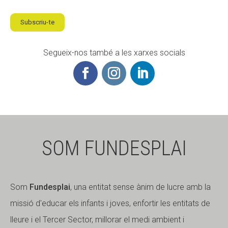
Subscriu-te
Segueix-nos també a les xarxes socials
SOM FUNDESPLAI
Som
Fundesplai
, una entitat sense ànim de lucre amb la
missió d'educar els infants i joves, enfortir les entitats de
lleure i el Tercer Sector, millorar el medi ambient i