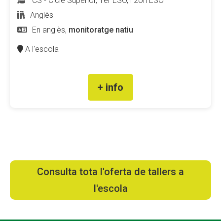
CS - Cicle Superior, 1er ESO, i 2on ESO
Anglès
En anglès,
monitoratge natiu
A l'escola
+ info
Consulta tota l'oferta de tallers a
l'escola