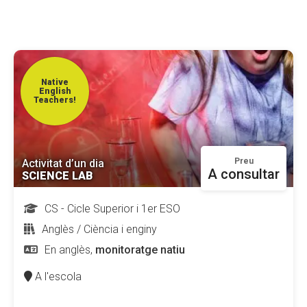
CONEIX FUNDESPLAI
La Fundació
L'equip
Native
English
Teachers!
Missió i valors
Els comptes clars
Memòria d'activitats
Preu
Activitat d’un dia
A consultar
SCIENCE LAB
Proposta educativa
CS - Cicle Superior i 1er ESO
ACTUALITAT
Anglès / Ciència i enginy
En anglès,
monitoratge natiu
Notícies
A l'escola
Butlletins
Diari de la Fundació