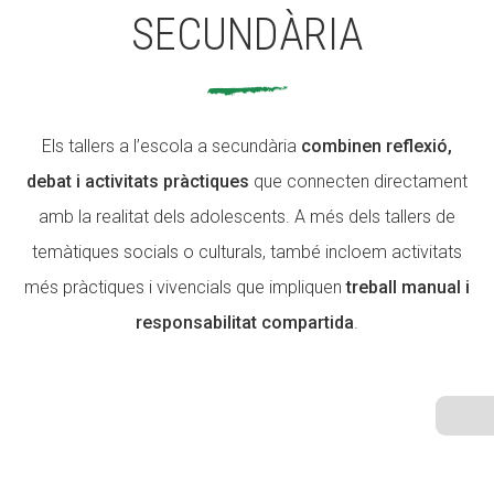
SECUNDÀRIA
ACCIÓ SOCIAL I JOVES
Els tallers a l’escola a secundària
combinen reflexió,
ESPLAIS
debat i activitats pràctiques
que connecten directament
amb la realitat dels adolescents. A més dels tallers de
temàtiques socials o culturals, també incloem activitats
SUPORT TERCER SECTOR
més pràctiques i vivencials que impliquen
treball manual i
responsabilitat compartida
.