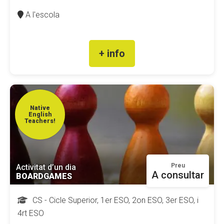
A l'escola
+ info
Native
English
Teachers!
Preu
Activitat d’un dia
A consultar
BOARDGAMES
CS - Cicle Superior, 1er ESO, 2on ESO, 3er ESO, i
4rt ESO