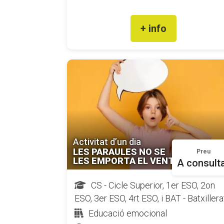
+ info
Activitat d’un dia
LES PARAULES NO SE
Preu
LES EMPORTA EL VENT
A consult
CS - Cicle Superior, 1er ESO, 2on
ESO, 3er ESO, 4rt ESO, i BAT - Batxillera
Educació emocional