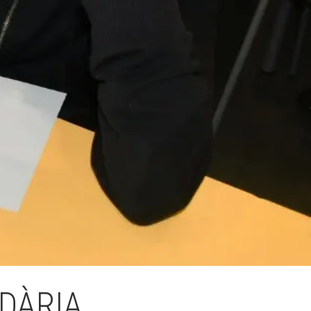
Fes un donatiu
Treballa amb nosaltres
NDÀRIA