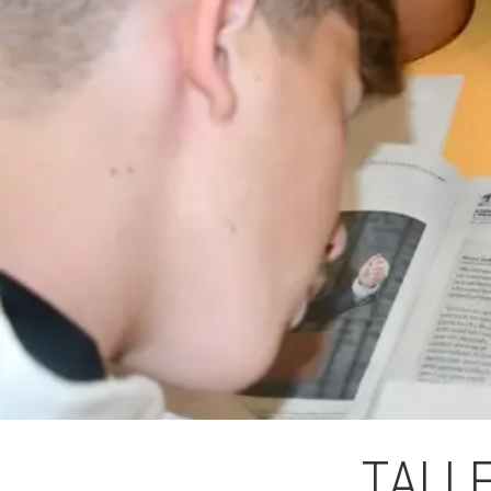
L'equip
Missió i val
Els comptes 
Memòria d'ac
Proposta ed
TALLE