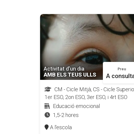
Activitat d’un dia
Preu
AMB ELS TEUS ULLS
A consult
CM - Cicle Mitjà, CS - Cicle Superio
1er ESO, 2on ESO, 3er ESO, i 4rt ESO
Educació emocional
1,5-2 hores
A l'escola