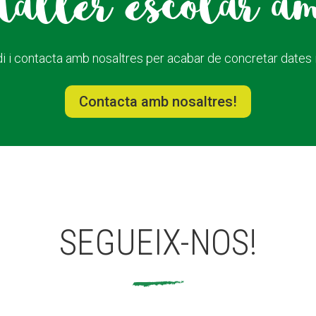
taller escolar a
i i contacta amb nosaltres per acabar de concretar dates i 
Contacta amb nosaltres!
SEGUEIX-NOS!