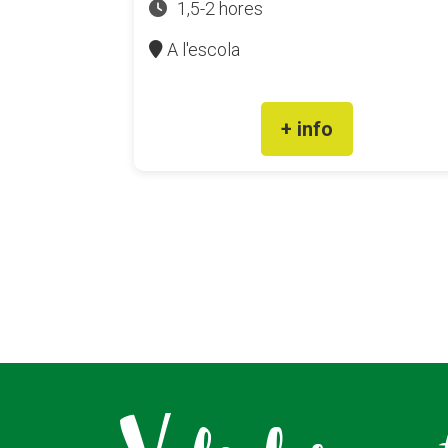
1,5-2 hores
A l'escola
+ info