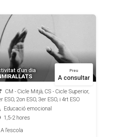
tivitat d’un dia
Preu
NMIRALLATS
A consultar
CM - Cicle Mitjà, CS - Cicle Superior,
r ESO, 2on ESO, 3er ESO, i 4rt ESO
Educació emocional
1,5-2 hores
A l'escola