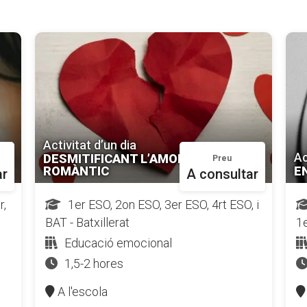
Activitat d’un dia
Ac
DESMITIFICANT L’AMOR
Preu
ROMÀNTIC
E
ar
A consultar
r,
1er ESO, 2on ESO, 3er ESO, 4rt ESO, i
BAT - Batxillerat
1e
Educació emocional
1,5-2 hores
A l'escola