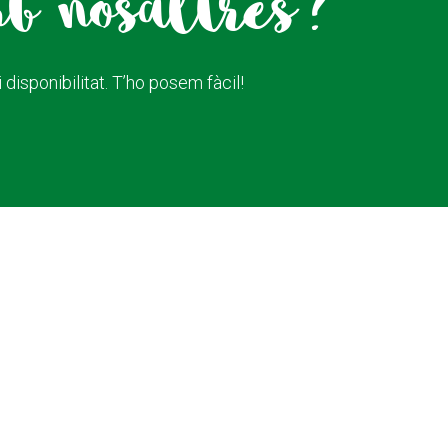
mb nosaltres?
disponibilitat. T’ho posem fàcil!