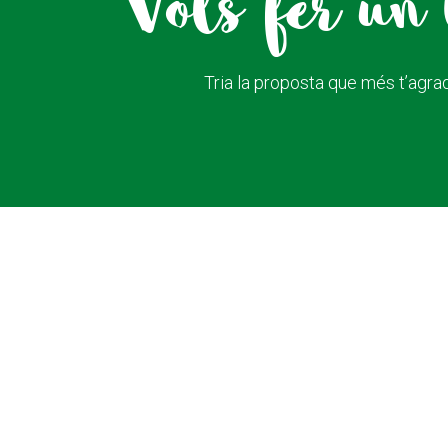
Vols fer un 
Tria la proposta que més t’agrad