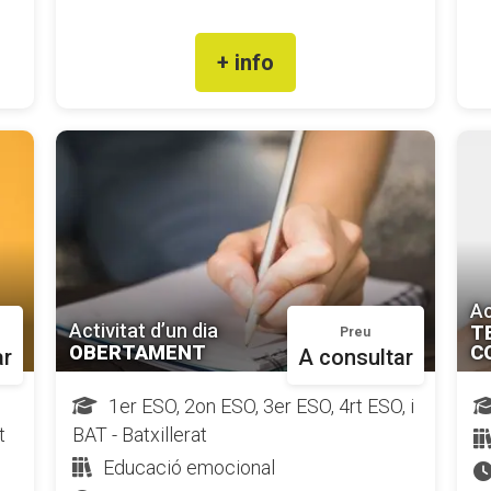
+ info
Ac
Activitat d’un dia
T
Preu
OBERTAMENT
C
ar
A consultar
1er ESO, 2on ESO, 3er ESO, 4rt ESO, i
t
BAT - Batxillerat
Educació emocional