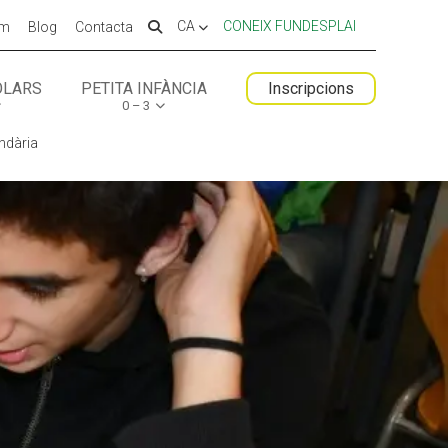
CA
CONEIX FUNDESPLAI
em
Blog
Contacta
OLARS
PETITA INFÀNCIA
Inscripcions
0 – 3
 ESPLAI
FORMACIÓ
undària
SUPORT TERCER SECTOR
LABORA
Fes voluntariat