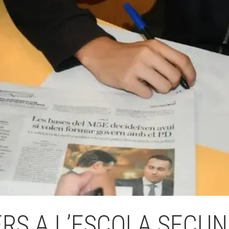
Butlletins
ors
Diari de la Fundació
clars
Fundesplai als mitjans
tivitats
Xarxes socials
ucativa
RS A L’ESCOLA SECU