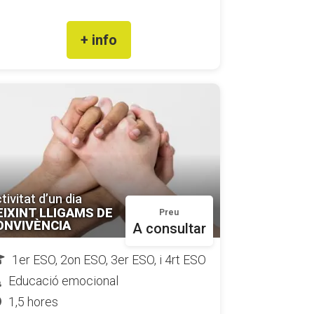
+ info
tivitat d’un dia
EIXINT LLIGAMS DE
Preu
ONVIVÈNCIA
A consultar
1er ESO, 2on ESO, 3er ESO, i 4rt ESO
Educació emocional
1,5 hores