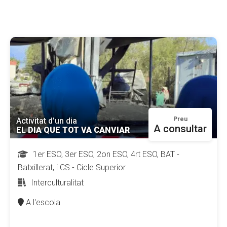
CONEIX FUNDESPLAI
La Fundació
L'equip
Missió i valors
Els comptes clars
Memòria d'activitats
Preu
Activitat d’un dia
A consultar
EL DIA QUE TOT VA CANVIAR
Proposta educativa
1er ESO, 3er ESO, 2on ESO, 4rt ESO, BAT -
ACTUALITAT
Batxillerat, i CS - Cicle Superior
Interculturalitat
Notícies
A l'escola
Butlletins
Diari de la Fundació