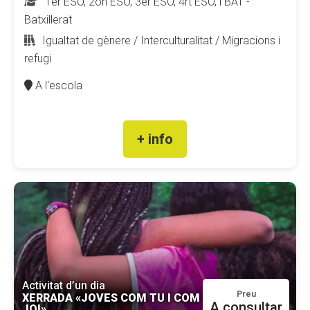
1er ESO, 2on ESO, 3er ESO, 4rt ESO, i BAT -
Batxillerat
Igualtat de gènere / Interculturalitat / Migracions i
refugi
A l'escola
+ info
Activitat d’un dia
Preu
XERRADA «JOVES COM TU I COM
A consultar
JO!»