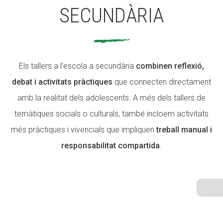
SECUNDÀRIA
ACCIÓ SOCIAL I JOVES
Els tallers a l’escola a secundària
combinen reflexió,
ESPLAIS
debat i activitats pràctiques
que connecten directament
amb la realitat dels adolescents. A més dels tallers de
temàtiques socials o culturals, també incloem activitats
SUPORT TERCER SECTOR
més pràctiques i vivencials que impliquen
treball manual i
responsabilitat compartida
.