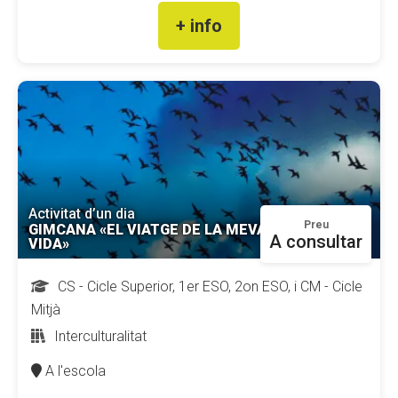
+ info
Fundesplai als mitjans
Xarxes socials
COL·LABORA
Fes voluntariat
Fes un donatiu
Activitat d’un dia
Treballa amb nosaltres
Preu
GIMCANA «EL VIATGE DE LA MEVA
A consultar
VIDA»
CS - Cicle Superior, 1er ESO, 2on ESO, i CM - Cicle
Mitjà
Interculturalitat
A l'escola