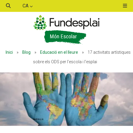
CA
ACTIVITATS D'ESTIU
Inici
»
Blog
»
Educació en el lleure
»
17 activitats artístiques
MÓN ESCOLAR
sobre els ODS per l’escola i l’esplai
ALBERG CENTRE ESPLAI
FORMACIÓ
CASES DE COLÒNIES