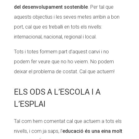
del desenvolupament sostenible
. Per tal que
Fundesplai als mitjans
aquests objectius i les seves metes arribin a bon
Xarxes socials
port, cal que es treballi en tots els nivells:
internacional, nacional, regional i local.
COL·LABORA
Tots i totes formem part d’aquest canvi i no
Fes voluntariat
podem fer veure que no ho veiem. No podem
Fes un donatiu
deixar el problema de costat. Cal que actuem!
Treballa amb nosaltres
ELS ODS A L’ESCOLA I A
L’ESPLAI
Tal com hem comentat cal que actuem a tots els
nivells, i com ja saps, l’
educació és una eina molt