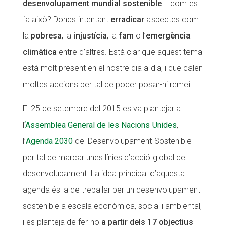
desenvolupament mundial sostenible
. I com es
CONEIX FUNDESPLAI
fa això? Doncs intentant
erradicar
aspectes com
la
pobresa
, la
injustícia
, la
fam
o l’
emergència
La Fundació
climàtica
entre d’altres. Està clar que aquest tema
L'equip
està molt present en el nostre dia a dia, i que calen
Missió i valors
moltes accions per tal de poder posar-hi remei.
Els comptes clars
El 25 de setembre del 2015 es va plantejar a
Memòria d'activitats
l
‘Assemblea General de les Nacions Unides
,
Proposta educativa
l’
Agenda 2030
del Desenvolupament Sostenible
per tal de marcar unes línies d’acció global del
ACTUALITAT
desenvolupament. La idea principal d’aquesta
Notícies
agenda és la de treballar per un desenvolupament
Butlletins
sostenible a escala econòmica, social i ambiental,
i es planteja de fer-ho
a partir dels 17 objectius
Diari de la Fundació