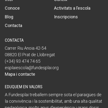
Conoce
Activitats a l’escola
Blog
Inscripcions
Contacta
CONTACTA
Carrer Riu Anoia 42-54
08820 El Prat de Llobregat
(+34) 93 474 74 65
esplaiescola@fundesplai.org
Mapa i contacte
EDUQUEM EN VALORS
A Fundesplai treballem sempre sota el paraigües de
la convivència i la sostenibilitat, amb una alta qualitat
pedagògica, molts anys d’experiència i grans dosis