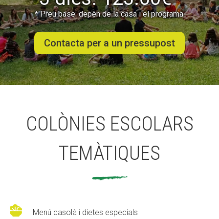
* Preu base: depèn de la casa i el programa.
ACCIÓ SOCIAL I JOVES
Contacta per a un pressupost
ESPLAIS
SUPORT TERCER SECTOR
COLÒNIES ESCOLARS
TEMÀTIQUES

Menú casolà i dietes especials