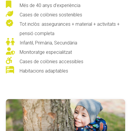

Més de 40 anys d’experiència
CONEIX FUNDESPLAI

Cases de colònies sostenibles

La Fundació
Tot inclòs: assegurances + material + activitats +
pensió completa
L'equip

Infantil, Primària, Secundària
Missió i valors

Monitoratge especialitzat
Els comptes clars

Cases de colònies accessibles
Memòria d'activitats

Habitacions adaptables
Proposta educativa
ACTUALITAT
Notícies
Butlletins
Diari de la Fundació