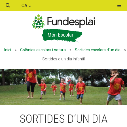
CA
ACTIVITATS D'ESTIU
Inici
»
Colònies escolars i natura
»
Sortides escolars d’un dia
»
MÓN ESCOLAR
Sortides d’un dia infantil
ALBERG CENTRE ESPLAI
FORMACIÓ
SORTIDES D’UN DIA
CASES DE COLÒNIES