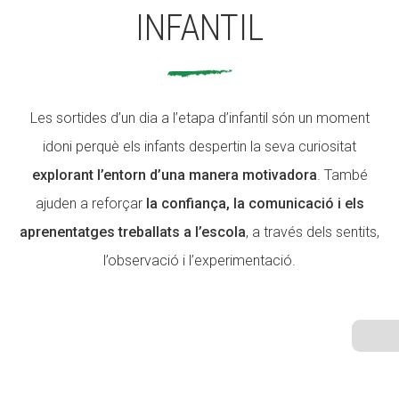
INFANTIL
ACCIÓ SOCIAL I JOVES
Les sortides d’un dia a l’etapa d’infantil són un moment
ESPLAIS
idoni perquè els infants despertin la seva curiositat
explorant l’entorn d’una manera motivadora
. També
ajuden a reforçar
la confiança, la comunicació i els
SUPORT TERCER SECTOR
aprenentatges treballats a l’escola
, a través dels sentits,
l’observació i l’experimentació.