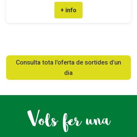
+ info
Fundesplai als mitjans
Xarxes socials
COL·LABORA
Fes voluntariat
Consulta tota l'oferta de sortides d'un
Fes un donatiu
dia
Treballa amb nosaltres
Vols fer una