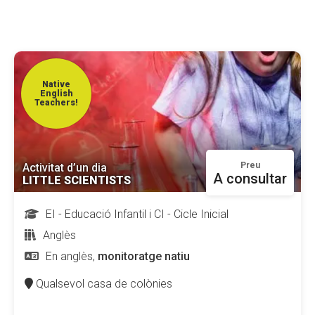
CONEIX FUNDESPLAI
La Fundació
L'equip
Native
English
Teachers!
Missió i valors
Els comptes clars
Memòria d'activitats
Preu
Activitat d’un dia
A consultar
LITTLE SCIENTISTS
Proposta educativa
EI - Educació Infantil i CI - Cicle Inicial
ACTUALITAT
Anglès
En anglès,
monitoratge natiu
Notícies
Qualsevol casa de colònies
Butlletins
Diari de la Fundació