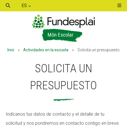
ES
ACTIVITATS D'ESTIU
Inici
»
Actividades en la escuela
»
Solicita un presupuesto
MÓN ESCOLAR
SOLICITA UN
ALBERG CENTRE ESPLAI
PRESUPUESTO
FORMACIÓ
Indícanos tus datos de contacto y el detalle de tu
solicitud y nos pondremos en contacto contigo en breve.
CASES DE COLÒNIES