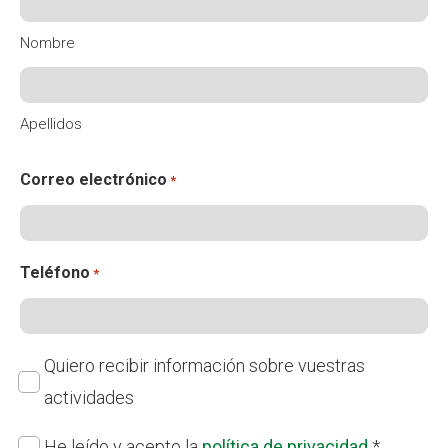
Fundesplai als mitjans
Nombre
Xarxes socials
Apellidos
COL·LABORA
Fes voluntariat
Correo electrónico
*
Fes un donatiu
Treballa amb nosaltres
Teléfono
*
Suscripción
Quiero recibir información sobre vuestras
actividades
Política
He leído y acepto la
política de privacidad
*