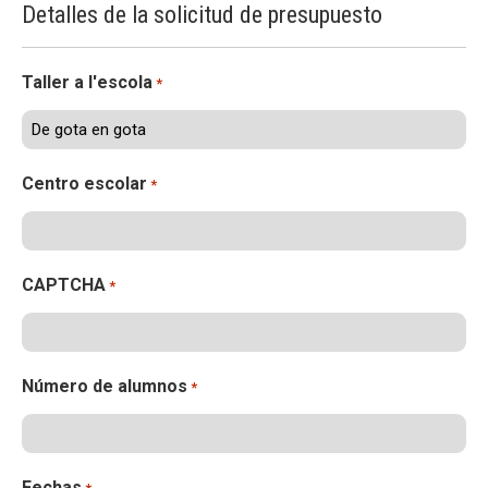
Detalles de la solicitud de presupuesto
ACCIÓ SOCIAL I JOVES
Taller a l'escola
*
ESPLAIS
Centro escolar
*
SUPORT TERCER SECTOR
CAPTCHA
*
Número de alumnos
*
Fechas