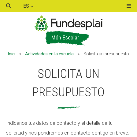
ES
ACTIVITATS D'ESTIU
Inici
»
Actividades en la escuela
»
Solicita un presupuesto
MÓN ESCOLAR
SOLICITA UN
ALBERG CENTRE ESPLAI
PRESUPUESTO
FORMACIÓ
Indícanos tus datos de contacto y el detalle de tu
solicitud y nos pondremos en contacto contigo en breve.
CASES DE COLÒNIES