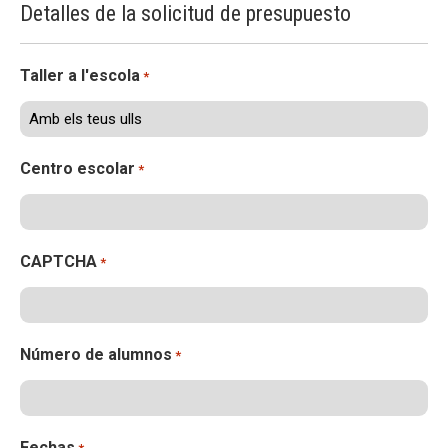
Detalles de la solicitud de presupuesto
ACCIÓ SOCIAL I JOVES
Taller a l'escola
*
ESPLAIS
Centro escolar
*
SUPORT TERCER SECTOR
CAPTCHA
*
Número de alumnos
*
Fechas