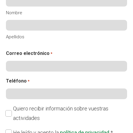
Fundesplai als mitjans
Nombre
Xarxes socials
Apellidos
COL·LABORA
Fes voluntariat
Correo electrónico
*
Fes un donatiu
Treballa amb nosaltres
Teléfono
*
Suscripción
Quiero recibir información sobre vuestras
actividades
Política
He leído y acepto la
política de privacidad
*