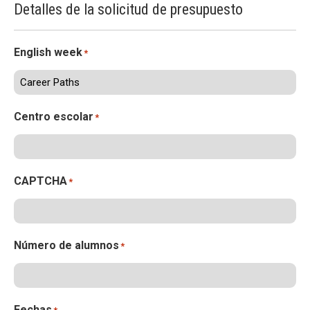
Detalles de la solicitud de presupuesto
ACCIÓ SOCIAL I JOVES
English week
*
ESPLAIS
Centro escolar
*
SUPORT TERCER SECTOR
CAPTCHA
*
Número de alumnos
*
Fechas