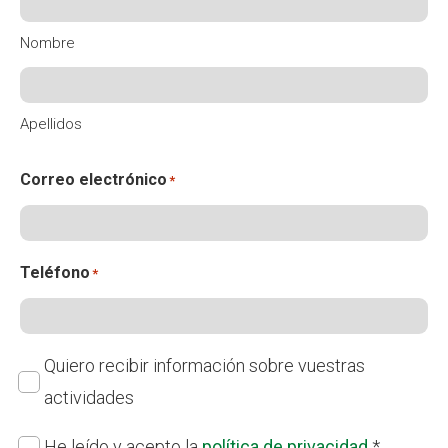
Fundesplai als mitjans
Nombre
Xarxes socials
Apellidos
COL·LABORA
Fes voluntariat
Correo electrónico
*
Fes un donatiu
Treballa amb nosaltres
Teléfono
*
Suscripción
Quiero recibir información sobre vuestras
actividades
Política
He leído y acepto la
política de privacidad
*