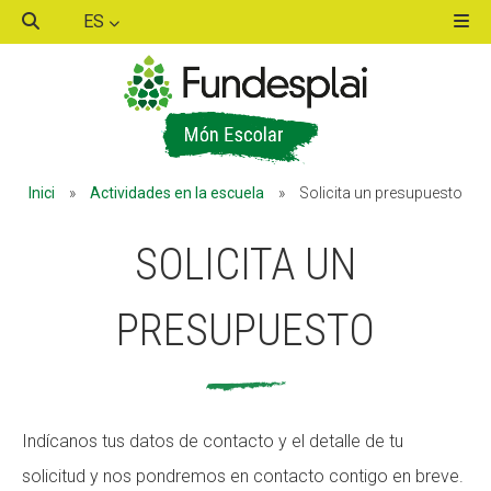
ES
ACTIVITATS D'ESTIU
Inici
»
Actividades en la escuela
»
Solicita un presupuesto
MÓN ESCOLAR
SOLICITA UN
ALBERG CENTRE ESPLAI
PRESUPUESTO
FORMACIÓ
Indícanos tus datos de contacto y el detalle de tu
solicitud y nos pondremos en contacto contigo en breve.
CASES DE COLÒNIES