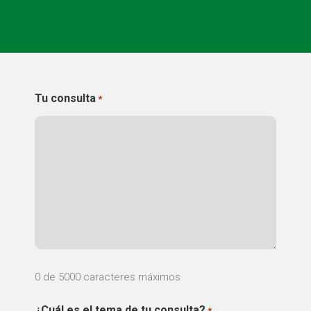
CONEIX FUNDESPLAI
La Fundació
L'equip
Tu consulta
*
Missió i valors
Els comptes clars
Memòria d'activitats
Proposta educativa
ACTUALITAT
Notícies
0 de 5000 caracteres máximos
Butlletins
Diari de la Fundació
¿Cuál es el tema de tu consulta?
*