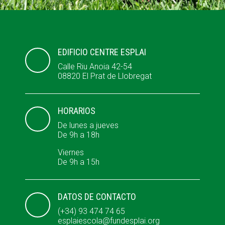
ACCIÓ SOCIAL I JOVES
EDIFICIO CENTRE ESPLAI
Calle Riu Anoia 42-54
08820 El Prat de Llobregat
ESPLAIS
HORARIOS
SUPORT TERCER SECTOR
De lunes a jueves
De 9h a 18h
Viernes
De 9h a 15h
DATOS DE CONTACTO
(+34) 93 474 74 65
esplaiescola@fundesplai.org