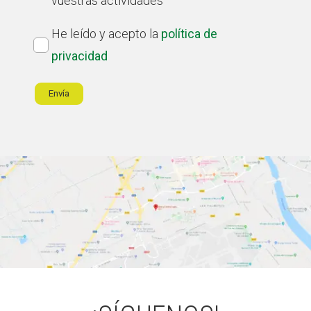
vuestras actividades
nuestro
Política
He leído y acepto la
política de
boletín
de
privacidad
privacidad
*