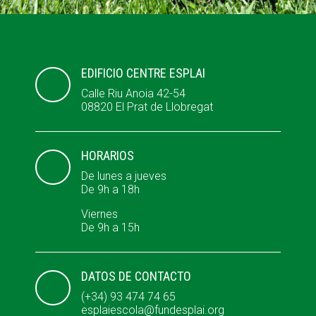
ACCIÓ SOCIAL I JOVES
EDIFICIO CENTRE ESPLAI
Calle Riu Anoia 42-54
08820 El Prat de Llobregat
ESPLAIS
HORARIOS
SUPORT TERCER SECTOR
De lunes a jueves
De 9h a 18h
Viernes
De 9h a 15h
DATOS DE CONTACTO
(+34) 93 474 74 65
esplaiescola@fundesplai.org