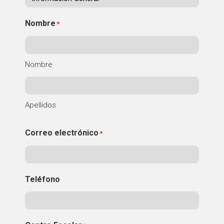
Fundesplai als mitjans
Nombre
*
Xarxes socials
COL·LABORA
Nombre
Fes voluntariat
Fes un donatiu
Apellidos
Treballa amb nosaltres
Correo electrónico
*
Teléfono