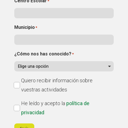
Centro Escolar
*
Municipio
*
¿Cómo nos has conocido?
*
Suscríbete
Quiero recibir información sobre
a
vuestras actividades
nuestro
Política
He leído y acepto la
política de
boletín
de
privacidad
privacidad
*