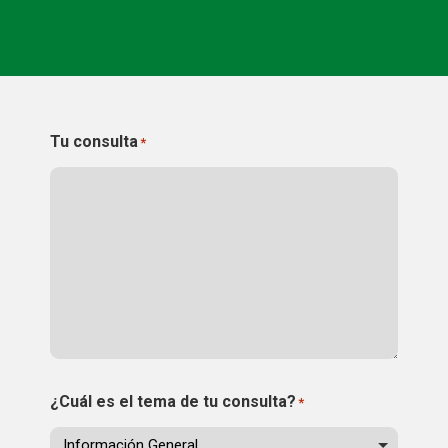
CONEIX FUNDESPLAI
La Fundació
L'equip
Tu consulta
*
Missió i valors
Els comptes clars
Memòria d'activitats
Proposta educativa
ACTUALITAT
Notícies
¿Cuál es el tema de tu consulta?
*
Butlletins
Diari de la Fundació