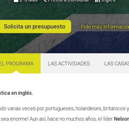
Butlletins
ors
Diari de la Fundació
clars
Fundesplai als mitjans
tivitats
Xarxes socials
Solicita un presupuesto
Pide más informació
ucativa
EL PROGRAMA
LAS ACTIVIDADES
LAS CASA
tica en inglés.
ado varias veces por portugueses, holandeses, británicos y 
 sea enorme! Aun así, hace no muchos años, el líder
Nelso