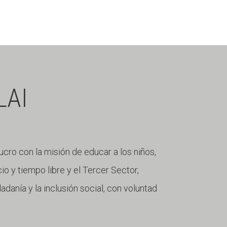
LAI
lucro con la misión de educar a los niños,
io y tiempo libre y el Tercer Sector,
danía y la inclusión social, con voluntad