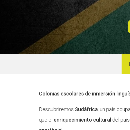
L'equip
Missió i val
Els comptes 
Memòria d'ac
Proposta ed
Colonias escolares de inmersión lingüís
Descubriremos
Sudáfrica
; un país ocup
que el
enriquecimiento cultural
del país