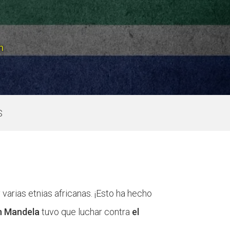
Fes un donatiu
Treballa amb nosaltres
n
S
varias etnias africanas. ¡Esto ha hecho
n Mandela
tuvo que luchar contra
el