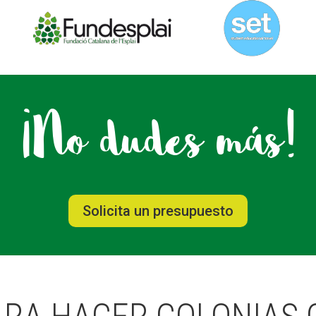
¡No dudes más!
Solicita un presupuesto