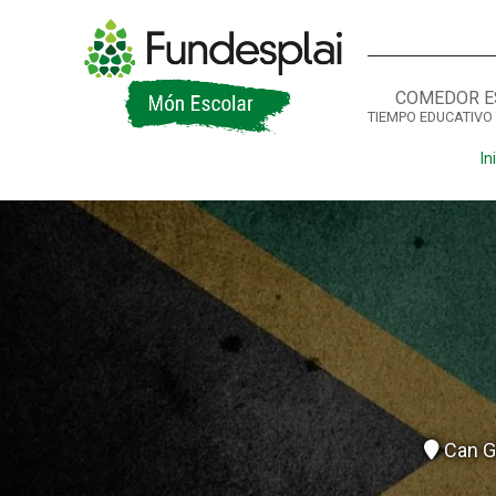
COMEDOR E
TIEMPO EDUCATIVO
ACTIVITATS D'ESTIU
In
CASES DE COLÒNIES
A
Can Gr
CONEIX FUNDESPLAI
La Fundació