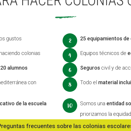
ARA HACER COLONIAS
los gustos
25 equipamientos de 
haciendo colonias
Equipos técnicos de
e
 20 alumnos
Seguros
civil y de ac
mediterránea con
Todo el
material inclu
ativo de la escuela
Somos una
entidad so
priorizamos la equidad
Preguntas frecuentes sobre las colonias escolare