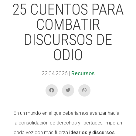
25 CUENTOS PARA
COMBATIR
ACCIÓ SOCIAL I JOVES
DISCURSOS DE
ESPLAIS
ODIO
SUPORT TERCER SECTOR
22.04.2026
|
Recursos
En un mundo en el que deberíamos avanzar hacia
la consolidación de derechos y libertades, imperan
cada vez con más fuerza
idearios y discursos