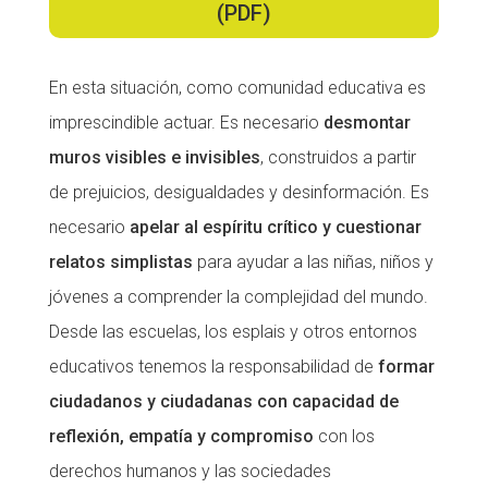
(PDF)
Fundesplai als mitjans
Xarxes socials
En esta situación, como comunidad educativa es
imprescindible actuar. Es necesario
desmontar
COL·LABORA
muros visibles e invisibles
, construidos a partir
Fes voluntariat
de prejuicios, desigualdades y desinformación. Es
Fes un donatiu
necesario
apelar al espíritu crítico y cuestionar
relatos simplistas
para ayudar a las niñas, niños y
Treballa amb nosaltres
jóvenes a comprender la complejidad del mundo.
Desde las escuelas, los esplais y otros entornos
educativos tenemos la responsabilidad de
formar
ciudadanos y ciudadanas con capacidad de
reflexión, empatía y compromiso
con los
derechos humanos y las sociedades