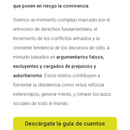
que ponen en riesgo la convivencia
.
CONEIX FUNDESPLAI
Vivimos un momento complejo marcado por el
La Fundació
retroceso de derechos fundamentales, el
L'equip
incremento de los conflictos armados y la
Missió i valors
creciente tendencia de los discursos de odio, a
Els comptes clars
menudo basados ​​en
argumentarios falsos,
excluyentes y cargados de prejuicios y
Memòria d'activitats
autoritarismo
. Estos relatos contribuyen a
Proposta educativa
fomentar la obediencia como virtud, reforzar
ACTUALITAT
estereotipos, generar miedo, y romper los lazos
sociales de todo el mundo.
Notícies
Butlletins
Descárgate la guía de cuentos
Diari de la Fundació