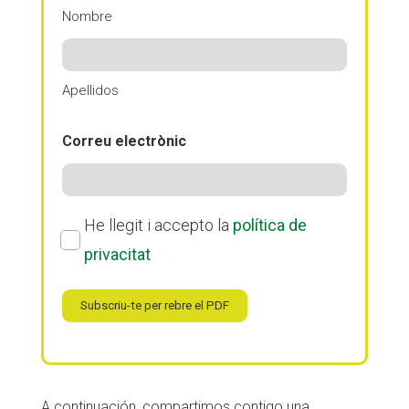
Nombre
Apellidos
Correu electrònic
Política
He llegit i accepto la
política de
de
privacitat
privacitat
(Obligatorio)
Subscriu-te per rebre el PDF
A continuación, compartimos contigo una