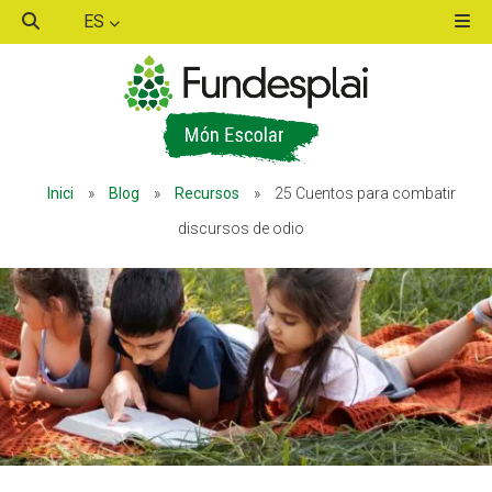
ES
ACTIVITATS D'ESTIU
Inici
»
Blog
»
Recursos
»
25 Cuentos para combatir
MÓN ESCOLAR
discursos de odio
ALBERG CENTRE ESPLAI
FORMACIÓ
CASES DE COLÒNIES