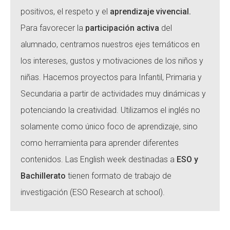
positivos, el respeto y el
aprendizaje vivencial.
CONEIX FUNDESPLAI
Para favorecer la
participación activa
del
La Fundació
alumnado, centramos nuestros ejes temáticos en
L'equip
los intereses, gustos y motivaciones de los niños y
niñas. Hacemos proyectos para Infantil, Primaria y
Missió i valors
Secundaria a partir de actividades muy dinámicas y
Els comptes clars
potenciando la creatividad. Utilizamos el inglés no
Memòria d'activitats
solamente como único foco de aprendizaje, sino
Proposta educativa
como herramienta para aprender diferentes
contenidos. Las English week destinadas a
ESO y
ACTUALITAT
Bachillerato
tienen formato de trabajo de
Notícies
investigación (ESO Research at school).
Butlletins
Diari de la Fundació