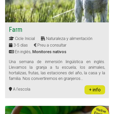
Farm
Cicle Inicial
Naturaleza y alimentación
3-5 días
Preu a consultar
En inglés,
Monitores nativos
Una semana de inmersión lingüística en inglés.
Llevamos la granja a tu escuela; los animales,
hortalizas, frutas, las estaciones del año, la casa y la
familia. Nos convertiremos en granjeros…
A l'escola
+ info
N
a
tive
n
g
lis
a
c
h
e
rs