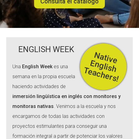
Consulta el catálogo
ACCIÓ SOCIAL I JOVES
ESPLAIS
ENGLISH WEEK
N
a
t
iv
e
n
g
lis
h
e
a
c
h
e
r
s
E
Una
English Week
es una
T
!
SUPORT TERCER SECTOR
semana en la propia escuela
haciendo actividades de
inmersión lingüística en inglés con monitores y
monitoras nativas
. Venimos a la escuela y nos
encargamos de todas las actividades con
proyectos estimulantes para conseguir una
formación integral a partir de potenciar los valores