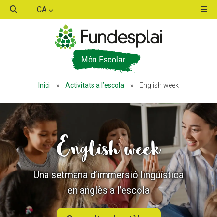
CA
ACTIVITATS D'ESTIU
Inici
»
Activitats a l’escola
»
English week
MÓN ESCOLAR
ALBERG CENTRE ESPLAI
English week
FORMACIÓ
Una setmana d’immersió lingüística
en anglès a l’escola
CASES DE COLÒNIES