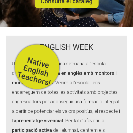
Consulta el catàleg
ACCIÓ SOCIAL I JOVES
ESPLAIS
ENGLISH WEEK
N
a
t
iv
e
n
g
lis
h
e
a
c
h
e
r
s
Una
English Week
és una setmana a l’escola
E
SUPORT TERCER SECTOR
T
!
d’
immersió lingüística en anglès amb monitors i
monitores nadiues
. Venim a l’escola i ens
encarreguem de totes les activitats amb projectes
engrescadors per aconseguir una formació integral
a partir de potenciar els valors positius, el respecte i
l’
aprenentatge vivencial
. Per tal d’afavorir la
participació activa
de l’alumnat, centrem els