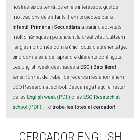
nostres eixos temàtics en els interessos, gustos i
CONEIX FUNDESPLAI
motivacions dels infants. Fem projectes per a
La Fundació
Infantil, Primària i Secundària
a partir d’activitats
L'equip
molt dinàmiques i potenciant la creativitat. Utilitzem
l’anglès no només com a únic focus d’aprenentatge,
Missió i valors
sinó com a eina per aprendre diferents continguts.
Els comptes clars
Les English week destinades a
ESO i Batxillerat
Memòria d'activitats
tenen format de treball de recerca i les anomenem
Proposta educativa
ESO Research at school. Descarrega’t aquí el resum
de les
English week (PDF)
o les
ESO Research at
ACTUALITAT
school (PDF)
….. o
troba-les totes al cercador!
Notícies
Butlletins
CERCADOR ENGLISH
Diari de la Fundació