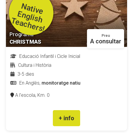
N
a
t
iv
e
n
g
lis
h
e
a
c
h
e
r
s
E
T
!
Programa
Preu
A consultar
CHRISTMAS
Educació Infantil i Cicle Inicial
Cultura i Història
3-5 dies
En Anglès,
monitoratge natiu
A l'escola,
Km. 0
+ info