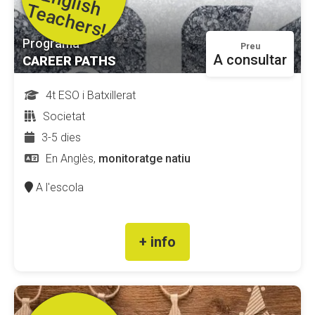
E
T
!
Programa
Preu
A consultar
CAREER PATHS
4t ESO i Batxillerat
Societat
3-5 dies
En Anglès,
monitoratge natiu
A l'escola
+ info