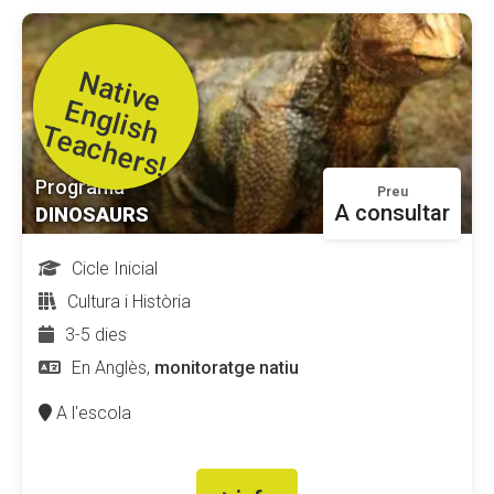
N
a
t
iv
e
n
g
lis
h
e
a
c
h
e
r
s
E
T
!
Programa
Preu
A consultar
DINOSAURS
Cicle Inicial
Cultura i Història
3-5 dies
En Anglès,
monitoratge natiu
A l'escola