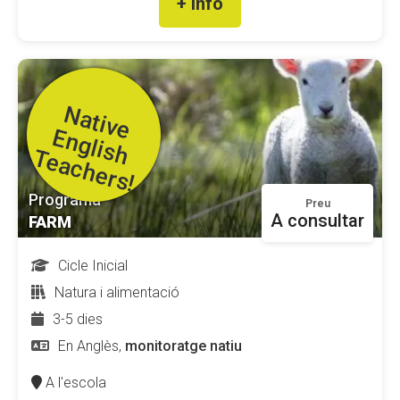
+ info
N
a
t
iv
e
n
g
lis
h
e
a
c
h
e
r
s
E
T
!
Programa
Preu
A consultar
FARM
Cicle Inicial
Natura i alimentació
3-5 dies
En Anglès,
monitoratge natiu
A l'escola