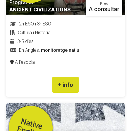
Programa
Preu
A consultar
ANCIENT CIVILIZATIONS
2n ESO i 3r ESO
Cultura i Història
3-5 dies
En Anglès,
monitoratge natiu
A l'escola
+ info
N
a
t
iv
e
n
g
lis
h
e
a
c
h
e
r
s