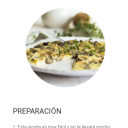
Fundesplai als mitjans
Xarxes socials
COL·LABORA
Fes voluntariat
Fes un donatiu
Treballa amb nosaltres
PREPARACIÓN
Esta receta es muy fácil y no te llevará mucho