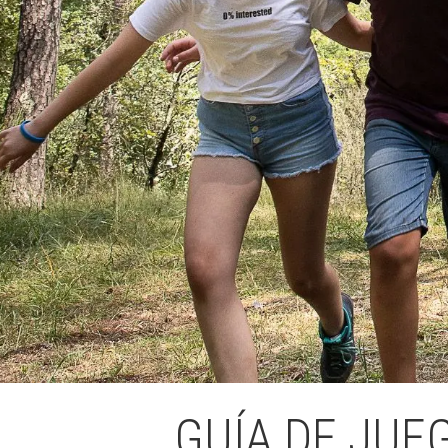
L'equip
Missió i val
Els comptes 
Memòria d'ac
Proposta ed
GUÍA DE JUE