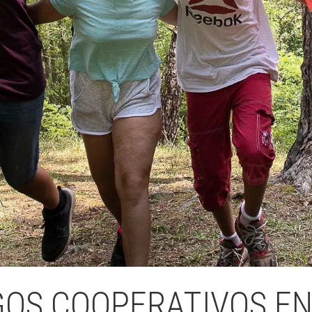
Butlletins
ors
Diari de la Fundació
clars
Fundesplai als mitjans
tivitats
Xarxes socials
ucativa
GOS COOPERATIVOS E