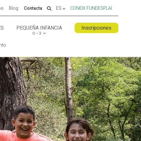
os
Blog
Contacta
ES
CONEIX FUNDESPLAI
ES
PEQUEÑA INFANCIA
Inscripciones
0 – 3
 ESPLAI
FORMACIÓ
nto
SUPORT TERCER SECTOR
LABORA
Fes voluntariat