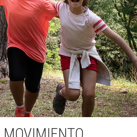
Fes un donatiu
Treballa amb nosaltres
N MOVIMIENTO