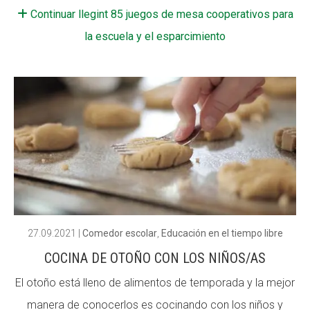
Continuar llegint 85 juegos de mesa cooperativos para
CONEIX FUNDESPLAI
la escuela y el esparcimiento
La Fundació
L'equip
Missió i valors
Els comptes clars
Memòria d'activitats
Proposta educativa
ACTUALITAT
27.09.2021
|
Comedor escolar
,
Educación en el tiempo libre
Notícies
COCINA DE OTOÑO CON LOS NIÑOS/AS
Butlletins
El otoño está lleno de alimentos de temporada y la mejor
manera de conocerlos es cocinando con los niños y
Diari de la Fundació