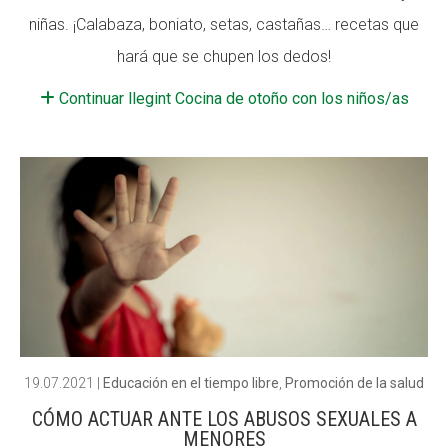
niñas. ¡Calabaza, boniato, setas, castañas… recetas que
Fundesplai als mitjans
hará que se chupen los dedos!
Xarxes socials
Continuar llegint Cocina de otoño con los niños/as
COL·LABORA
Fes voluntariat
Fes un donatiu
Treballa amb nosaltres
19.07.2021
|
Educación en el tiempo libre
,
Promoción de la salud
CÓMO ACTUAR ANTE LOS ABUSOS SEXUALES A
MENORES