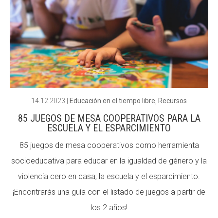
ACCIÓ SOCIAL I JOVES
ESPLAIS
14.12.2023
|
Educación en el tiempo libre
,
Recursos
SUPORT TERCER SECTOR
85 JUEGOS DE MESA COOPERATIVOS PARA LA
ESCUELA Y EL ESPARCIMIENTO
85 juegos de mesa cooperativos como herramienta
socioeducativa para educar en la igualdad de género y la
violencia cero en casa, la escuela y el esparcimiento.
¡Encontrarás una guía con el listado de juegos a partir de
los 2 años!