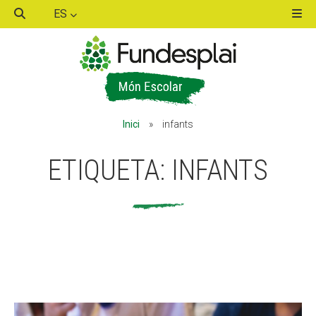
ES
ACTIVITATS D'ESTIU
Inici
»
infants
MÓN ESCOLAR
ETIQUETA:
INFANTS
ALBERG CENTRE ESPLAI
FORMACIÓ
CASES DE COLÒNIES