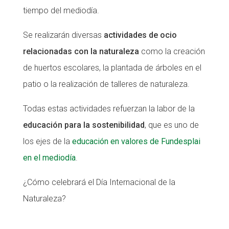
tiempo del mediodía.
CONEIX FUNDESPLAI
Se realizarán diversas
actividades de ocio
La Fundació
relacionadas con la naturaleza
como la creación
L'equip
de huertos escolares, la plantada de árboles en el
Missió i valors
patio o la realización de talleres de naturaleza.
Els comptes clars
Todas estas actividades refuerzan la labor de la
Memòria d'activitats
educación para la sostenibilidad
, que es uno de
Proposta educativa
los ejes de la
educación en valores de Fundesplai
en el mediodía
.
ACTUALITAT
¿Cómo celebrará el Día Internacional de la
Notícies
Naturaleza?
Butlletins
Diari de la Fundació