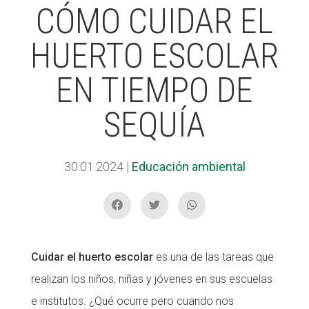
CÓMO CUIDAR EL
HUERTO ESCOLAR
ACCIÓ SOCIAL I JOVES
EN TIEMPO DE
ESPLAIS
SEQUÍA
SUPORT TERCER SECTOR
30.01.2024
|
Educación ambiental
Cuidar el huerto escolar
es una de las tareas que
realizan los niños, niñas y jóvenes en sus escuelas
e institutos. ¿Qué ocurre pero cuando nos