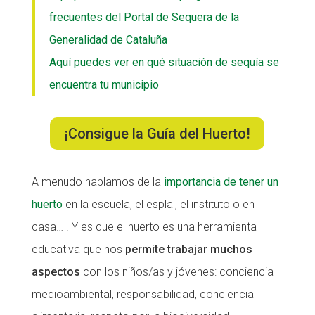
frecuentes del Portal de Sequera de la
Fundesplai als mitjans
Generalidad de Cataluña
Xarxes socials
Aquí puedes ver en qué situación de sequía se
encuentra tu municipio
COL·LABORA
Fes voluntariat
¡Consigue la Guía del Huerto!
Fes un donatiu
Treballa amb nosaltres
A menudo hablamos de la
importancia de tener un
huerto
en la escuela, el esplai, el instituto o en
casa… . Y es que el huerto es una herramienta
educativa que nos
permite trabajar muchos
aspectos
con los niños/as y jóvenes: conciencia
medioambiental, responsabilidad, conciencia