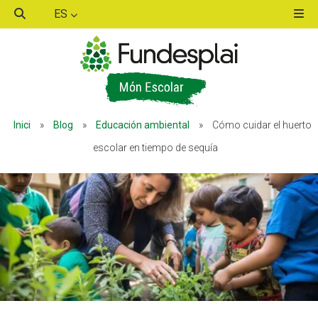
ES
ACTIVITATS D'ESTIU
Inici
»
Blog
»
Educación ambiental
»
Cómo cuidar el huerto
MÓN ESCOLAR
escolar en tiempo de sequía
ALBERG CENTRE ESPLAI
FORMACIÓ
CASES DE COLÒNIES