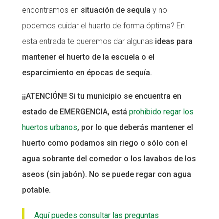
encontramos en
situación de sequía
y no
CONEIX FUNDESPLAI
podemos cuidar el huerto de forma óptima? En
La Fundació
esta entrada te queremos dar algunas
ideas para
mantener el huerto de la escuela o el
L'equip
esparcimiento en épocas de sequía.
Missió i valors
Els comptes clars
¡¡ATENCIÓN!! Si tu municipio se encuentra en
estado de EMERGENCIA, está
prohibido regar los
Memòria d'activitats
huertos urbanos
, por lo que deberás mantener el
Proposta educativa
huerto como podamos sin riego o sólo con el
ACTUALITAT
agua sobrante del comedor o los lavabos de los
aseos (sin jabón). No se puede regar con agua
Notícies
potable.
Butlletins
Aquí puedes consultar las preguntas
Diari de la Fundació