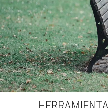
L'equip
Missió i val
Els comptes 
Memòria d'ac
Proposta ed
HERRAMIENTAS