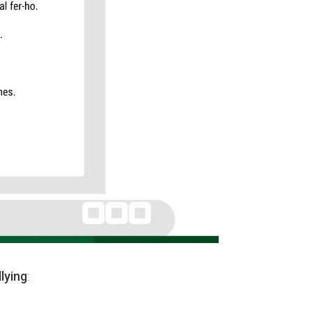
lying
: