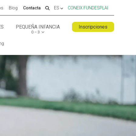
os
Blog
Contacta
ES
CONEIX FUNDESPLAI
ES
PEQUEÑA INFANCIA
Inscripciones
0 – 3
 ESPLAI
FORMACIÓ
ing
SUPORT TERCER SECTOR
LABORA
Fes voluntariat