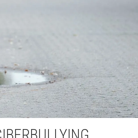
Fes un donatiu
Treballa amb nosaltres
CIBERBULLYING