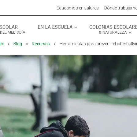
Educamos en valores
Dónde trabajam
SCOLAR
EN LA ESCUELA
COLONIAS ESCOLAR
 DEL MEDIODÍA
& NATURALEZA
MÓN ESCOLAR
ALBERG CENTRE
ici
»
Blog
»
Recursos
»
Herramientas para prevenir el ciberbully
CCIÓ SOCIAL I JOVES
ESPLAIS
ACTUALITAT
COL·
Notícies