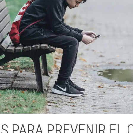
Butlletins
ors
Diari de la Fundació
clars
Fundesplai als mitjans
tivitats
Xarxes socials
ucativa
 PARA PREVENIR EL 