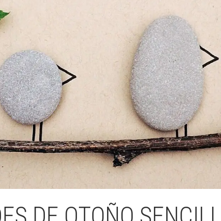
Butlletins
ors
Diari de la Fundació
clars
Fundesplai als mitjans
tivitats
Xarxes socials
ucativa
ES DE OTOÑO SENCILL