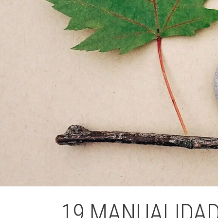
L'equip
Missió i val
Els comptes 
Memòria d'ac
Proposta ed
19 MANUALIDAD