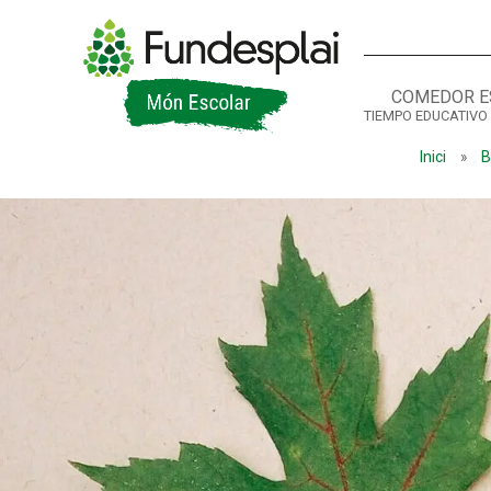
COMEDOR E
TIEMPO EDUCATIVO
ACTIVITATS D'ESTIU
Inici
»
B
CASES DE COLÒNIES
A
CONEIX FUNDESPLAI
La Fundació