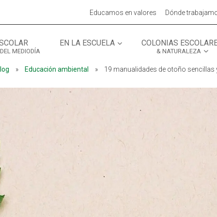
Educamos en valores
Dónde trabajam
SCOLAR
EN LA ESCUELA
COLONIAS ESCOLAR
 DEL MEDIODÍA
& NATURALEZA
MÓN ESCOLAR
ALBERG CENTRE
log
»
Educación ambiental
»
19 manualidades de otoño sencillas 
CCIÓ SOCIAL I JOVES
ESPLAIS
ACTUALITAT
COL·
Notícies