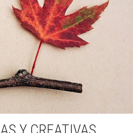
Fes un donatiu
Treballa amb nosaltres
AS Y CREATIVAS