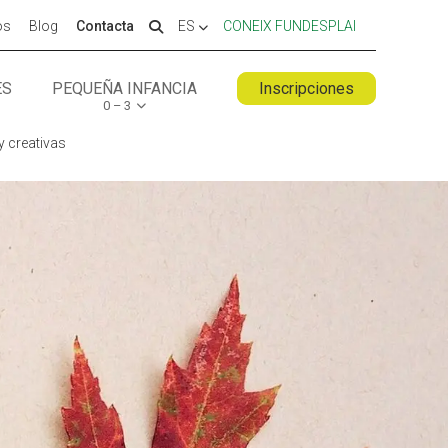
os
Blog
Contacta
ES
CONEIX FUNDESPLAI
ES
PEQUEÑA INFANCIA
Inscripciones
0 – 3
 ESPLAI
FORMACIÓ
y creativas
SUPORT TERCER SECTOR
LABORA
Fes voluntariat