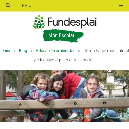
ES
ACTIVITATS D'ESTIU
Inici
»
Blog
»
Educación ambiental
»
Cómo hacer más natural
MÓN ESCOLAR
y educativo el patio de la escuela
ALBERG CENTRE ESPLAI
FORMACIÓ
CASES DE COLÒNIES