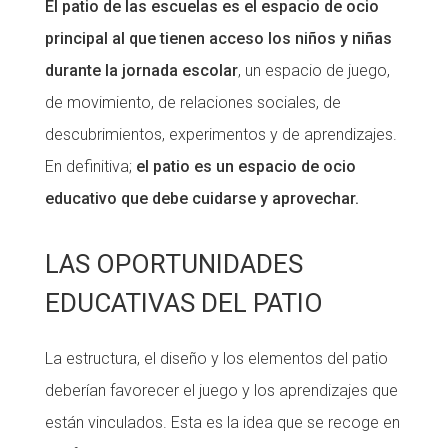
El patio de las escuelas es el espacio de ocio
CONEIX FUNDESPLAI
principal al que tienen acceso los niños y niñas
durante la jornada escolar
, un espacio de juego,
La Fundació
de movimiento, de relaciones sociales, de
L'equip
descubrimientos, experimentos y de aprendizajes.
Missió i valors
En definitiva;
el patio es un espacio de ocio
Els comptes clars
educativo que debe cuidarse y aprovechar.
Memòria d'activitats
LAS OPORTUNIDADES
Proposta educativa
EDUCATIVAS DEL PATIO
ACTUALITAT
La estructura, el diseño y los elementos del patio
Notícies
deberían favorecer el juego y los aprendizajes que
Butlletins
están vinculados. Esta es la idea que se recoge en
Diari de la Fundació