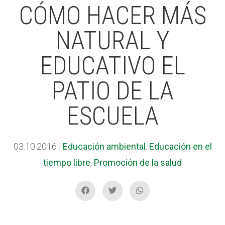
CÓMO HACER MÁS
NATURAL Y
ACCIÓ SOCIAL I JOVES
EDUCATIVO EL
ESPLAIS
PATIO DE LA
ESCUELA
SUPORT TERCER SECTOR
03.10.2016
|
Educación ambiental
,
Educación en el
tiempo libre
,
Promoción de la salud