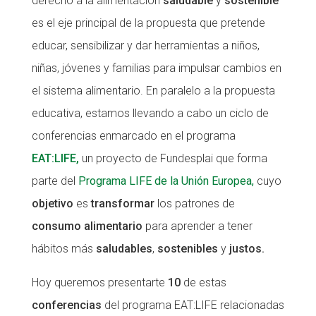
derecho a la alimentación
saludable
y
sostenible
es el eje principal de la propuesta que pretende
CONEIX FUNDESPLAI
educar, sensibilizar y dar herramientas a niños,
La Fundació
niñas, jóvenes y familias para impulsar cambios en
L'equip
el sistema alimentario. En paralelo a la propuesta
Missió i valors
educativa, estamos llevando a cabo un ciclo de
conferencias enmarcado en el programa
Els comptes clars
EAT:LIFE,
un proyecto de Fundesplai que forma
Memòria d'activitats
parte del
Programa LIFE de la Unión Europea,
cuyo
Proposta educativa
objetivo
es
transformar
los patrones de
consumo alimentario
para aprender a tener
ACTUALITAT
hábitos más
saludables
,
sostenibles
y
justos.
Notícies
Hoy queremos presentarte
10
de estas
Butlletins
conferencias
del programa EAT:LIFE relacionadas
Diari de la Fundació