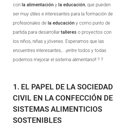
con
la alimentación
y
la educación
, que pueden
Fundesplai als mitjans
ser muy útiles e interesantes para la formación de
Xarxes socials
profesionales de
la educación
y como punto de
partida para desarrollar
talleres
o proyectos con
COL·LABORA
los niños, niñas y jóvenes. Esperamos que las
Fes voluntariat
encuentres interesantes,… ¡entre todos y todas
Fes un donatiu
podemos mejorar el sistema alimentario!! ? ?
Treballa amb nosaltres
1. EL PAPEL DE LA SOCIEDAD
CIVIL EN LA CONFECCIÓN DE
SISTEMAS ALIMENTICIOS
SOSTENIBLES