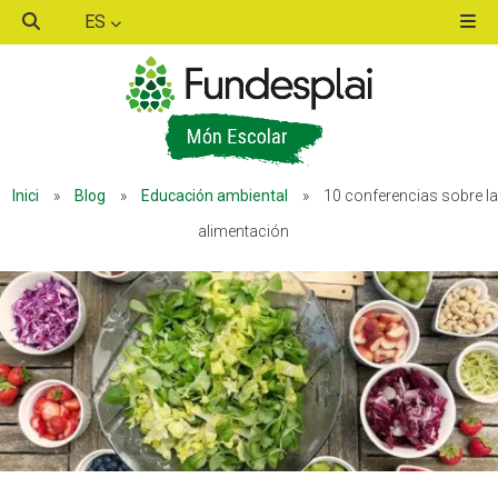
ES
ACTIVITATS D'ESTIU
Inici
»
Blog
»
Educación ambiental
»
10 conferencias sobre la
MÓN ESCOLAR
alimentación
ALBERG CENTRE ESPLAI
FORMACIÓ
CASES DE COLÒNIES