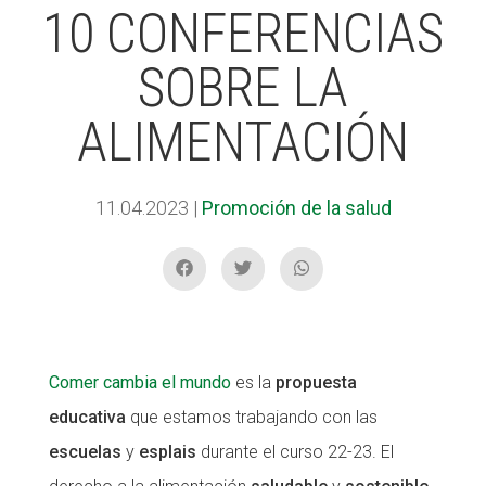
10 CONFERENCIAS
SOBRE LA
ACCIÓ SOCIAL I JOVES
ALIMENTACIÓN
ESPLAIS
11.04.2023
|
Promoción de la salud
SUPORT TERCER SECTOR
Comer cambia el mundo
es la
propuesta
educativa
que estamos trabajando con las
escuelas
y
esplais
durante el curso 22-23. El