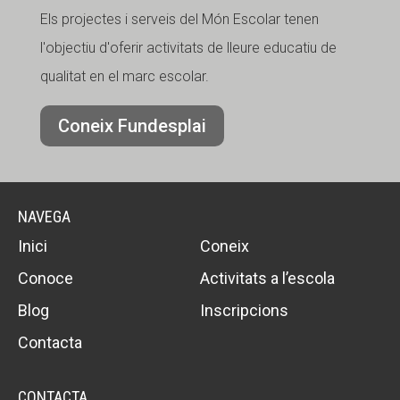
Els projectes i serveis del Món Escolar tenen
l'objectiu d'oferir activitats de lleure educatiu de
qualitat en el marc escolar.
Coneix Fundesplai
NAVEGA
Inici
Coneix
Conoce
Activitats a l’escola
Blog
Inscripcions
Contacta
CONTACTA