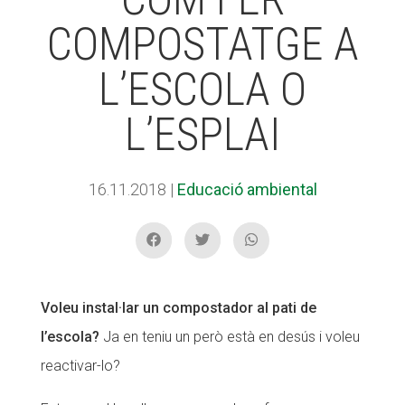
COMPOSTATGE A
ACCIÓ SOCIAL I JOVES
L’ESCOLA O
L’ESPLAI
ESPLAIS
16.11.2018
|
Educació ambiental
SUPORT TERCER SECTOR
Voleu instal·lar un compostador al pati de
l’escola?
Ja en teniu un però està en desús i voleu
reactivar-lo?