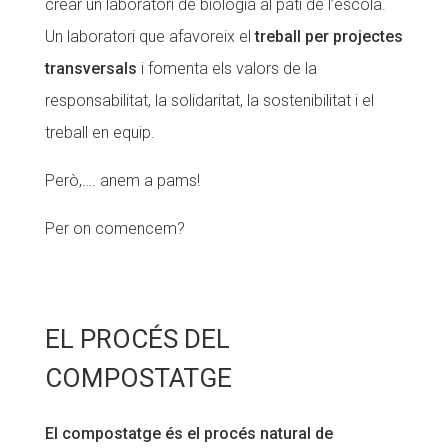
crear un laboratori de biologia al pati de l’escola.
Fundesplai als mitjans
Un laboratori que afavoreix el
treball per projectes
transversals
i fomenta els valors de la
Xarxes socials
responsabilitat, la solidaritat, la sostenibilitat i el
COL·LABORA
treball en equip.
Fes voluntariat
Però,…. anem a pams!
Fes un donatiu
Per on comencem?
Treballa amb nosaltres
EL PROCÉS DEL
COMPOSTATGE
El compostatge és el procés natural de