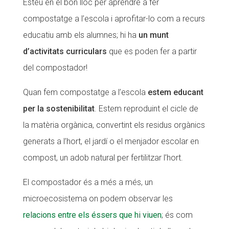
Esteu en el bon lloc per aprendre a fer
CONEIX FUNDESPLAI
compostatge a l’escola i aprofitar-lo com a recurs
educatiu amb els alumnes; hi ha
un munt
La Fundació
d’activitats curriculars
que es poden fer a partir
L'equip
del compostador!
Missió i valors
Quan fem compostatge a l’escola
estem educant
Els comptes clars
per la sostenibilitat
. Estem reproduint el cicle de
Memòria d'activitats
la matèria orgànica, convertint els residus orgànics
Proposta educativa
generats a l’hort, el jardí o el menjador escolar en
compost, un adob natural per fertilitzar l’hort.
ACTUALITAT
El compostador és a més a més, un
Notícies
microecosistema on podem observar les
Butlletins
relacions entre els éssers que hi viuen
; és com
Diari de la Fundació