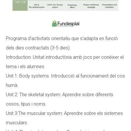
Fundesplai als mitjans
Xarxes socials
COL·LABORA
Programa d’activitats orientatiu que s’adapta en funció
dels dies contractats (3-5 dies).
Fes voluntariat
Introduction: Unitat introductòria amb jocs per conèixer el
Fes un donatiu
tema i els alumnes.
Treballa amb nosaltres
Unit 1: Body systems: Introducció al funcionament del cos
humà.
Unit 2: The skeletal system: Aprendre sobre diferents
ossos, tipus i noms.
Unit 3:The muscular system: Aprendre sobre els sistemes
musculars.