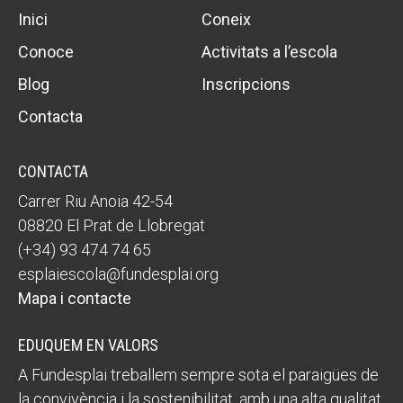
Inici
Coneix
Conoce
Activitats a l’escola
Blog
Inscripcions
Contacta
CONTACTA
Carrer Riu Anoia 42-54
08820 El Prat de Llobregat
(+34) 93 474 74 65
esplaiescola@fundesplai.org
Mapa i contacte
EDUQUEM EN VALORS
A Fundesplai treballem sempre sota el paraigües de
la convivència i la sostenibilitat, amb una alta qualitat