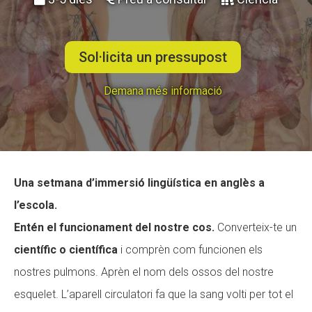
ACCIÓ SOCIAL I JOVES
Sol·licita un pressupost
Demana més informació
ESPLAIS
SUPORT TERCER SECTOR
Una setmana d’immersió lingüística en anglès a
l’escola.
Entén el funcionament del nostre cos
.
Converteix-te un
científic o científica
i comprèn com funcionen els
nostres pulmons. Aprèn el nom dels ossos del nostre
esquelet. L’aparell circulatori fa que la sang volti per tot el