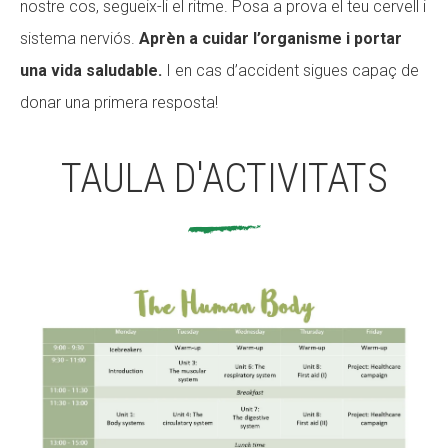
nostre cos, segueix-li el ritme. Posa a prova el teu cervell i
CONEIX FUNDESPLAI
sistema nerviós.
Aprèn a cuidar l’organisme i portar
una vida saludable.
I en cas d’accident sigues capaç de
La Fundació
donar una primera resposta!
L'equip
Missió i valors
TAULA D'ACTIVITATS
Els comptes clars
Memòria d'activitats
Proposta educativa
ACTUALITAT
Notícies
Butlletins
Diari de la Fundació