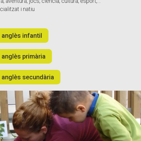
a, aventura, jocs, ciència, cultura, esport,…
alitzat i natiu
 anglès infantil
 anglès primària
n anglès secundària