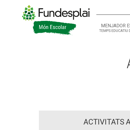
MENJADOR E
TEMPS EDUCATIU 
ACTIVITATS D'ESTIU
CASES DE COLÒNIES
A
ACTIVITATS 
CONEIX FUNDESPLAI
La Fundació