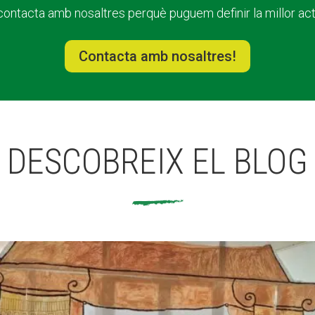
 contacta amb nosaltres perquè puguem definir la millor acti
Contacta amb nosaltres!
DESCOBREIX EL BLOG