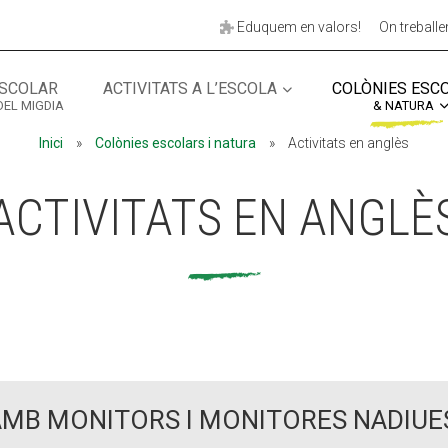
Eduquem en valors!
On treball
SCOLAR
ACTIVITATS A L’ESCOLA
COLÒNIES ESC
DEL MIGDIA
& NATURA
MÓN ESCOLAR
ALBERG CENTRE
Inici
»
Colònies escolars i natura
»
Activitats en anglès
CCIÓ SOCIAL I JOVES
ESPLAIS
ACTIVITATS EN ANGLÈ
AMB MONITORS I MONITORES NADIUE
ACTUALITAT
COL·
Notícies