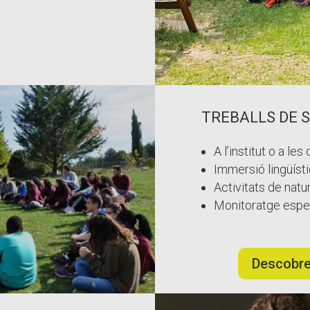
TREBALLS DE S
A l’institut o a le
Immersió lingüíst
Activitats de natur
Monitoratge especi
Descobrei