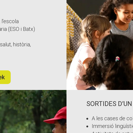
 l’escola
ària (ESO i Batx)
alut, història,
ek
SORTIDES D’UN
A les cases de colò
Immersió lingüíst