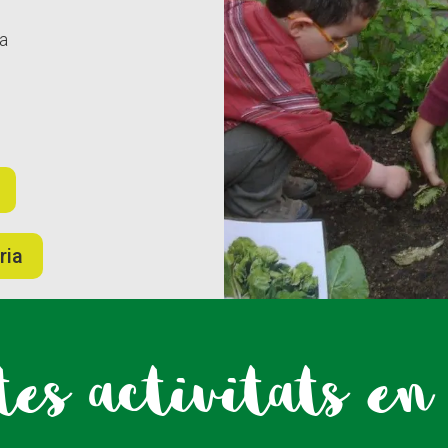
sa
ria
tes activitats en