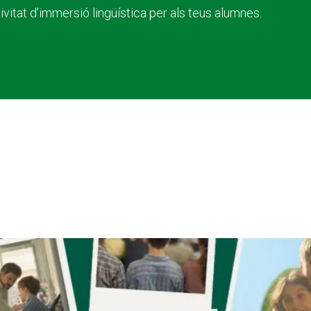
vitat d’immersió lingüística per als teus alumnes.