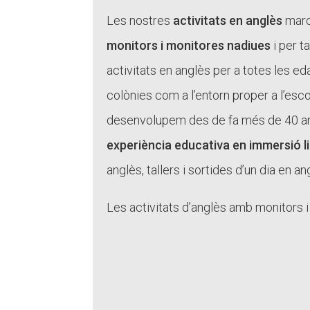
L'equip
Les nostres
activitats en anglès
marc
Missió i val
Els comptes 
monitors i monitores nadiues
i per t
Memòria d'ac
activitats en anglès per a totes les ed
Proposta ed
colònies com a l’entorn proper a l’esc
desenvolupem des de fa més de 40 anys
experiència educativa en immersió li
anglès, tallers i sortides d’un dia en a
Les activitats d’anglès amb monitors