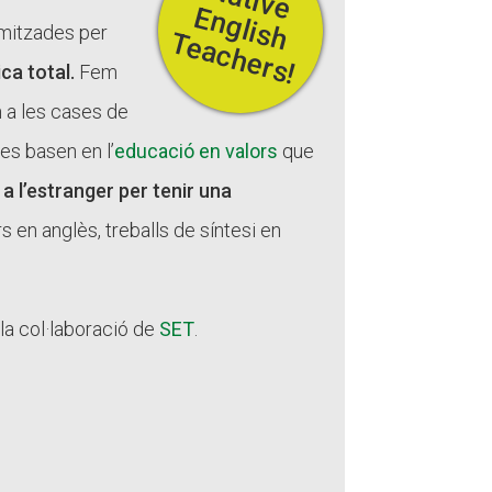
Fes un donatiu
E
amitzades per
Treballa amb nosaltres
T
!
ca total.
Fem
om a les cases de
es basen en l’
educació en valors
que
 a l’estranger per tenir una
 en anglès, treballs de síntesi en
a col·laboració de
SET
.