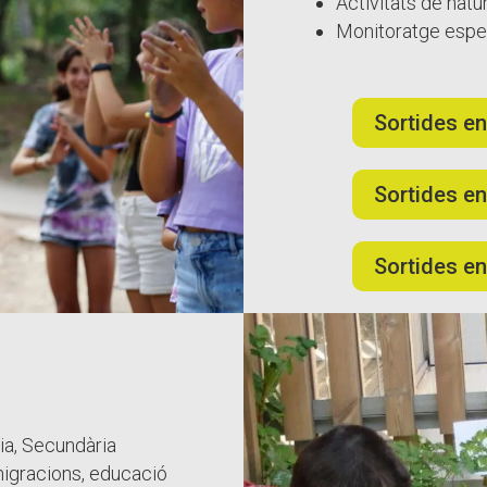
Activitats de natur
Monitoratge especi
Sortides en
Sortides en
Sortides e
ria, Secundària
 migracions, educació