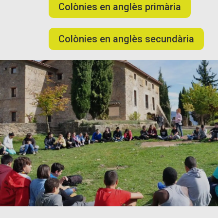
Colònies en anglès primària
Colònies en anglès secundària