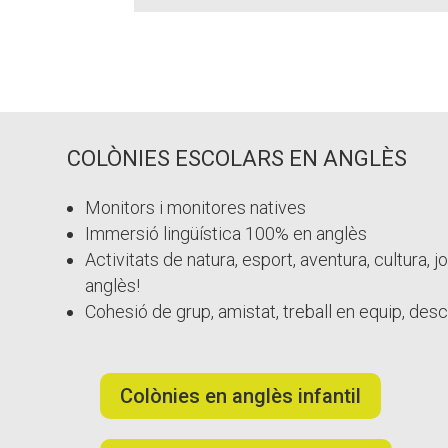
COLÒNIES ESCOLARS EN ANGLÈS
Monitors i monitores natives
Immersió lingüística 100% en anglès
Activitats de natura, esport, aventura, cultura,
anglès!
Cohesió de grup, amistat, treball en equip, des
Colònies en anglès infantil