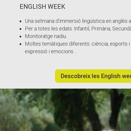
ENGLISH WEEK
Una setmana d’immersió lingüística en anglès a
Per a totes les edats: Infantil, Primària, Secund
Monitoratge nadiu
Moltes temàtiques diferents: ciència, esports i s
expressió i emocions…
Descobreix les English we