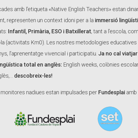
Butlletins
ades amb l’etiqueta «Native English Teachers» estan din
ors
Diari de la Fundació
clars
Fundesplai als mitjans
ant, representen un context idoni per a la
immersió lingüísti
tivitats
Xarxes socials
ats:
Infantil, Primària, ESO i Batxillerat
, tant a l’escola, c
ucativa
ola (activitats Km0). Les nostres metodologies educatives 
, l’aprenentatge vivencial i participatiu.
Ja no cal viatjar
ngüística total en anglès:
English weeks, colònies escolars
nglès,…
descobreix-les!
 i monitores nadiues estan impulsades per
Fundesplai
amb l