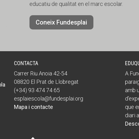
educatiu de qualitat en el marc escolar.
Coneix Fundesplai
CONTACTA
EDUQ
Carrer Riu Anoia 42-54
A Fun
08820 El Prat de Llobregat
paraig
ola
(+34) 93 474 74 65
amb u
esplaiescola@fundesplai.org
d’expe
Mapa i contacte
que en
diari 
Desco