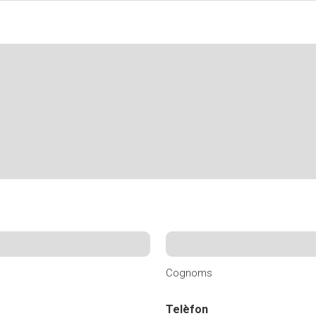
Butlletins
ors
Diari de la Fundació
clars
Fundesplai als mitjans
tivitats
Xarxes socials
ucativa
Cognoms
Telèfon