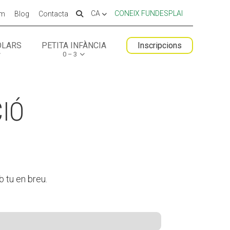
CA
CONEIX FUNDESPLAI
em
Blog
Contacta
OLARS
PETITA INFÀNCIA
Inscripcions
0 – 3
 ESPLAI
FORMACIÓ
SUPORT TERCER SECTOR
IÓ
b tu en breu.
LABORA
Fes voluntariat