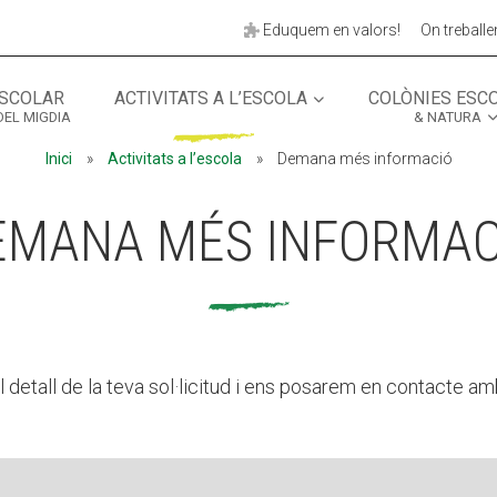
Eduquem en valors!
On treball
SCOLAR
ACTIVITATS A L’ESCOLA
COLÒNIES ESC
DEL MIGDIA
& NATURA
MÓN ESCOLAR
ALBERG CENTRE
Inici
»
Activitats a l’escola
»
Demana més informació
CCIÓ SOCIAL I JOVES
ESPLAIS
EMANA MÉS INFORMAC
l detall de la teva sol·licitud i ens posarem en contacte am
ACTUALITAT
COL·
Notícies