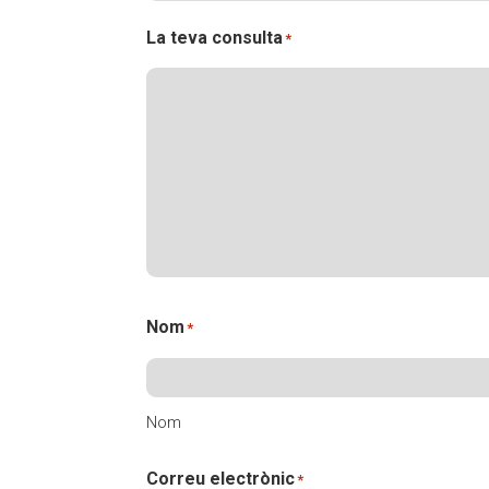
L'equip
Missió i val
La teva consulta
*
Els comptes 
Memòria d'ac
Proposta ed
Nom
*
Nom
Correu electrònic
*