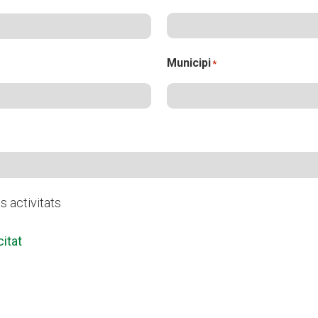
Municipi
*
s activitats
citat