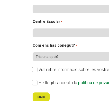
Centre Escolar
*
Com ens has conegut?
*
Subscriu-
Vull rebre informació sobre les vostre
te
Política
He llegit i accepto la
política de priva
al
de
nostre
Envia
privacitat
*
butlletí