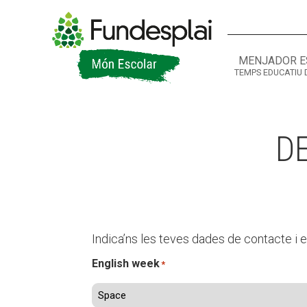
MENJADOR E
TEMPS EDUCATIU 
ACTIVITATS D'ESTIU
CASES DE COLÒNIES
A
D
Indica’ns les teves dades de contacte i e
English week
*
CONEIX FUNDESPLAI
La Fundació