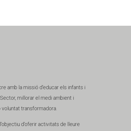
cre amb la missió d'educar els infants i
r Sector, millorar el medi ambient i
b voluntat transformadora.
objectiu d'oferir activitats de lleure