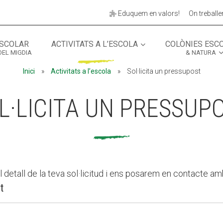
Eduquem en valors!
On treball
SCOLAR
ACTIVITATS A L’ESCOLA
COLÒNIES ESC
DEL MIGDIA
& NATURA
MÓN ESCOLAR
ALBERG CENTRE
Inici
»
Activitats a l’escola
»
Sol·licita un pressupost
CCIÓ SOCIAL I JOVES
ESPLAIS
L·LICITA UN PRESSUP
l detall de la teva sol·licitud i ens posarem en contacte am
t
ACTUALITAT
COL·
Notícies