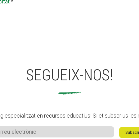
citat
*
SEGUEIX-NOS!
 especialitzat en recursos educatius! Si et subscrius les r
Subscri