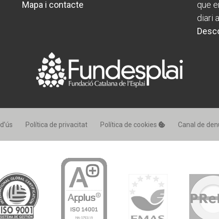
Mapa i contacte
que en
diari 
Desco
 d’ús
Política de privacitat
Política de cookies
Canal de den