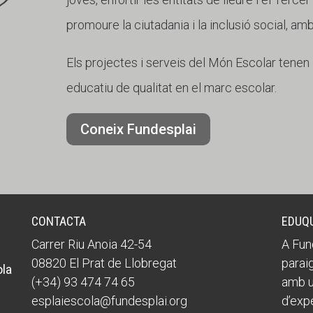
promoure la ciutadania i la inclusió social, am
Els projectes i serveis del Món Escolar tenen l'
educatiu de qualitat en el marc escolar.
Coneix Fundesplai
CONTACTA
EDUQ
Carrer Riu Anoia 42-54
A Fun
08820 El Prat de Llobregat
paraig
ola
(+34) 93 474 74 65
amb u
esplaiescola@fundesplai.org
d’expe