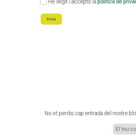
Política
He llegit i accepto la
política de priva
de
Envia
privacitat
*
No et perdis cap entrada del nostre blog