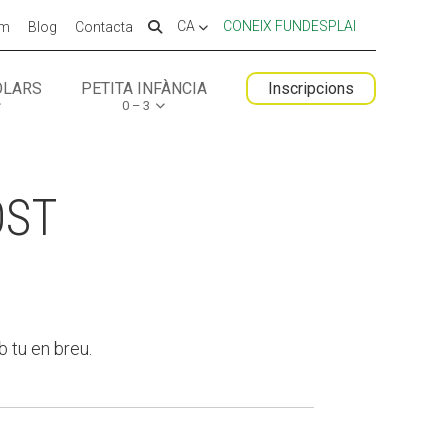
CA
CONEIX FUNDESPLAI
em
Blog
Contacta
OLARS
PETITA INFÀNCIA
Inscripcions
0 – 3
 ESPLAI
FORMACIÓ
SUPORT TERCER SECTOR
OST
b tu en breu.
LABORA
Fes voluntariat