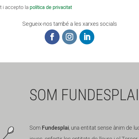
it i accepto la
política de privacitat
Segueix-nos també a les xarxes socials
SOM FUNDESPLAI
Som
Fundesplai
, una entitat sense ànim de lu
joves, enfortir les entitats de lleure i el Terce