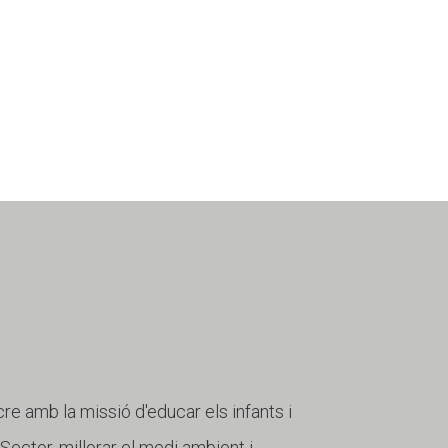
cre amb la missió d'educar els infants i
r Sector, millorar el medi ambient i