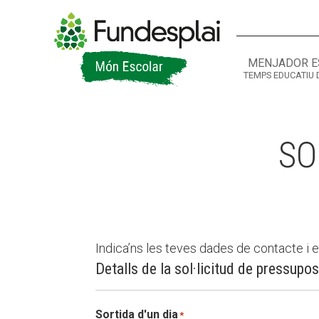
MENJADOR E
TEMPS EDUCATIU 
ACTIVITATS D'ESTIU
CASES DE COLÒNIES
A
SO
Indica’ns les teves dades de contacte i e
Detalls de la sol·licitud de pressupos
CONEIX FUNDESPLAI
La Fundació
Sortida d'un dia
*