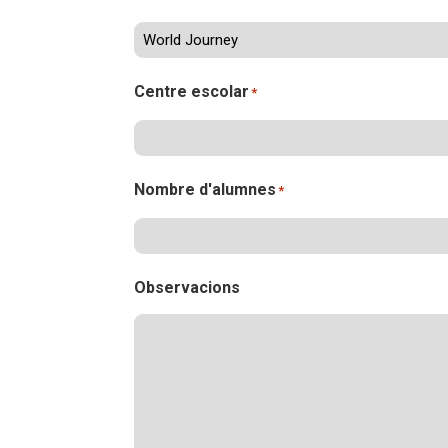
L'equip
Missió i val
Els comptes 
Memòria d'ac
Centre escolar
*
Proposta ed
Nombre d'alumnes
*
Observacions