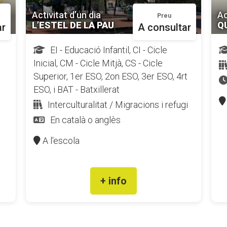
Activitat d’un dia
Ac
Preu
L’ESTEL DE LA PAU
Q
ar
A consultar
EI - Educació Infantil, CI - Cicle
Inicial, CM - Cicle Mitjà, CS - Cicle
Superior, 1er ESO, 2on ESO, 3er ESO, 4rt
ESO, i BAT - Batxillerat
Interculturalitat / Migracions i refugi
En català o anglès
A l'escola
+ info