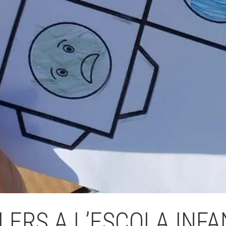
Butlletins
ors
Diari de la Fundació
clars
Fundesplai als mitjans
tivitats
Xarxes socials
ucativa
LERS A L’ESCOLA INFA