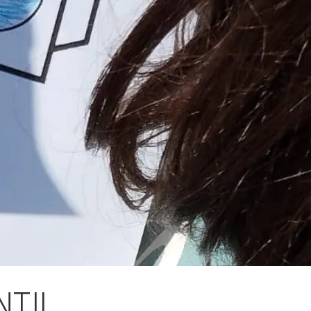
Fes un donatiu
Treballa amb nosaltres
NTIL