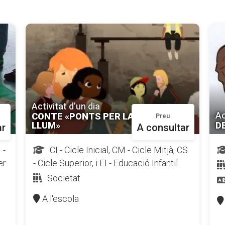
Activitat d’un dia
Ac
CONTE «PONTS PER LA
Preu
LLUM»
D
ar
A consultar
 -
CI - Cicle Inicial, CM - Cicle Mitjà, CS
er
- Cicle Superior, i EI - Educació Infantil
Societat
A l'escola