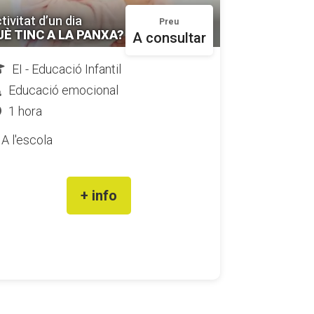
tivitat d’un dia
Preu
UÈ TINC A LA PANXA?
A consultar
EI - Educació Infantil
Educació emocional
1 hora
A l'escola
+ info