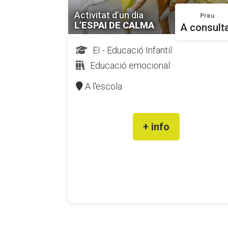
Activitat d’un dia
Preu
L’ESPAI DE CALMA
A consult
EI - Educació Infantil
Educació emocional
A l'escola
+ info