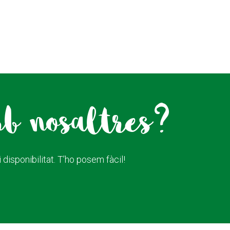
mb nosaltres?
disponibilitat. T’ho posem fàcil!