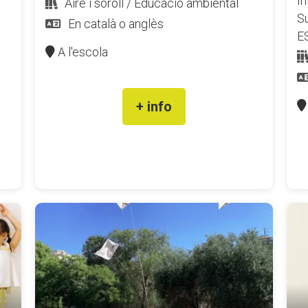
In
Aire i soroll / Educació ambiental
Su
En català o anglès
ES
A l'escola
+ info