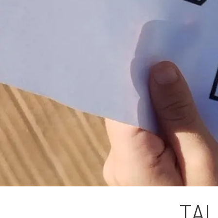
L'equip
Missió i val
Els comptes 
Memòria d'ac
Proposta ed
TAL