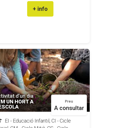
+ info
tivitat d’un dia
EM UN HORT A
Preu
’ESCOLA
A consultar
EI - Educació Infantil, CI - Cicle