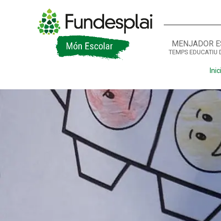
MENJADOR E
TEMPS EDUCATIU 
ACTIVITATS D'ESTIU
Inic
CASES DE COLÒNIES
A
CONEIX FUNDESPLAI
La Fundació