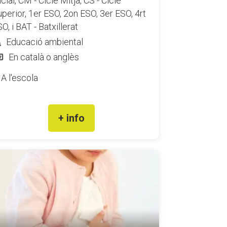
icial, CM - Cicle Mitjà, CS - Cicle
perior, 1er ESO, 2on ESO, 3er ESO, 4rt
O, i BAT - Batxillerat
Educació ambiental
En català o anglès
A l'escola
+ info