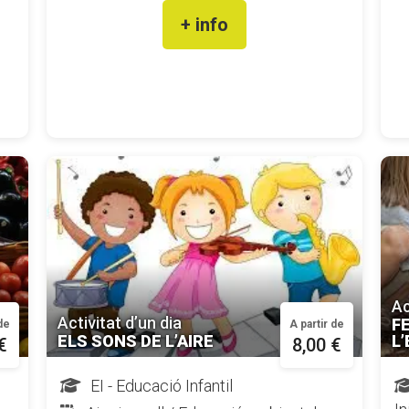
+ info
Ac
Activitat d’un dia
F
 de
A partir de
ELS SONS DE L’AIRE
L
€
8,00 €
EI - Educació Infantil