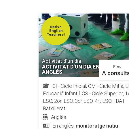
Native
English
Teachers!
Activitat d’un dia
ACTIVITAT D’UN DIA EN
Preu
ANGLÈS
A consult
CI - Cicle Inicial, CM - Cicle Mitjà, EI
Educació Infantil, CS - Cicle Superior, 1
ESO, 2on ESO, 3er ESO, 4rt ESO, i BAT -
Batxillerat
Anglès
En anglès,
monitoratge natiu