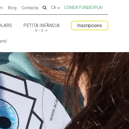
CA
CONEIX FUNDESPLAI
em
Blog
Contacta
OLARS
PETITA INFÀNCIA
Inscripcions
0 – 3
 ESPLAI
FORMACIÓ
antil
SUPORT TERCER SECTOR
LABORA
Fes voluntariat