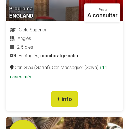
Programa
Preu
A consultar
ENGLAND
Cicle Superior
Anglès
2-5 dies
En Anglès,
monitoratge natiu
Can Grau (Garraf),
Can Massaguer (Selva)
i 11
cases més
+ info