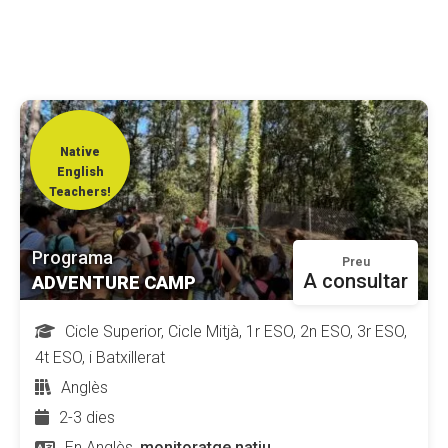
CONEIX FUNDESPLAI
La Fundació
L'equip
Native
Missió i valors
English
Els comptes clars
Teachers!
Memòria d'activitats
Programa
Preu
Proposta educativa
A consultar
ADVENTURE CAMP
ACTUALITAT
Cicle Superior, Cicle Mitjà, 1r ESO, 2n ESO, 3r ESO,
4t ESO, i Batxillerat
Notícies
Anglès
Butlletins
2-3 dies
Diari de la Fundació
En Anglès,
monitoratge natiu