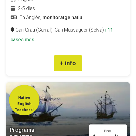
2-5 dies
En Anglès,
monitoratge natiu
Can Grau (Garraf),
Can Massaguer (Selva)
i 11
cases més
+ info
Native
English
Teachers!
Programa
Preu