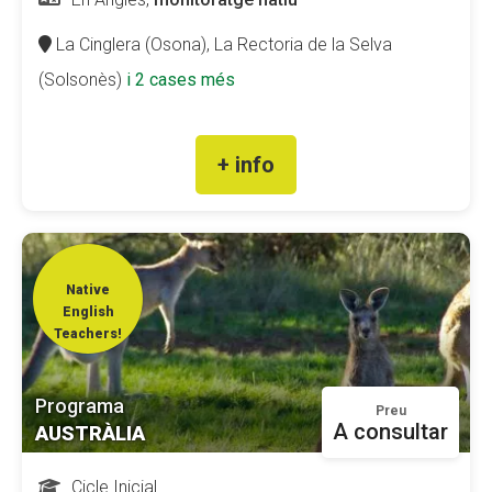
Fundesplai als mitjans
La Cinglera (Osona),
La Rectoria de la Selva
Xarxes socials
(Solsonès)
i 2 cases més
COL·LABORA
+ info
Fes voluntariat
Fes un donatiu
Treballa amb nosaltres
Native
English
Teachers!
Programa
Preu
A consultar
AUSTRÀLIA
Cicle Inicial