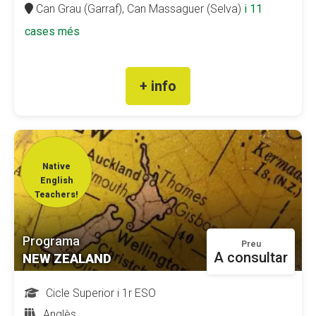
Can Grau (Garraf),
Can Massaguer (Selva)
i 11
cases més
+ info
Native
English
Teachers!
Programa
Preu
A consultar
NEW ZEALAND
Cicle Superior i 1r ESO
Anglès