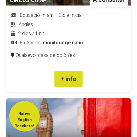
CIRCUS CAMP
Educació Infantil i Cicle Inicial
Anglès
2 dies / 1 nit
En Anglès,
monitoratge natiu
Qualsevol casa de colònies
+ info
Native
English
Teachers!