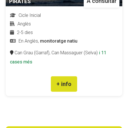
A consultar
PIRATES
Cicle Inicial
Anglès
2-5 dies
En Anglès,
monitoratge natiu
Can Grau (Garraf),
Can Massaguer (Selva)
i 11
cases més
+ info