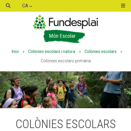
CA
ACTIVITATS D'ESTIU
Inici
»
Colònies escolars i natura
»
Colònies escolars
»
MÓN ESCOLAR
Colònies escolars primària
ALBERG CENTRE ESPLAI
FORMACIÓ
COLÒNIES ESCOLARS
CASES DE COLÒNIES