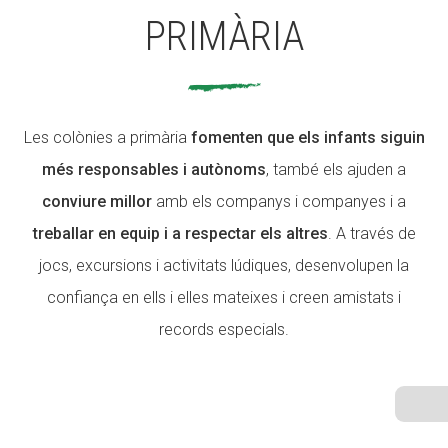
PRIMÀRIA
ACCIÓ SOCIAL I JOVES
Les colònies a primària
fomenten que els infants siguin
ESPLAIS
més responsables i autònoms
, també els ajuden a
conviure millor
amb els companys i companyes i a
SUPORT TERCER SECTOR
treballar en equip i a respectar els altres
. A través de
jocs, excursions i activitats lúdiques, desenvolupen la
confiança en ells i elles mateixes i creen amistats i
records especials.