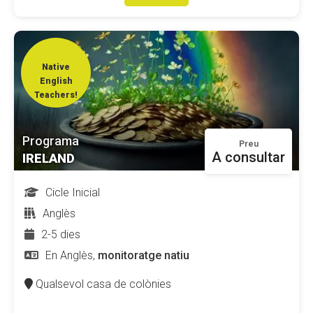
Native
English
Teachers!
Programa
Preu
A consultar
IRELAND
Cicle Inicial
Anglès
2-5 dies
En Anglès,
monitoratge natiu
Qualsevol casa de colònies