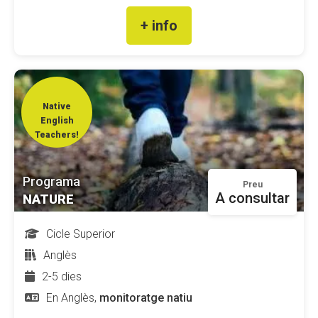
+ info
Native
English
Teachers!
Programa
Preu
A consultar
NATURE
Cicle Superior
Anglès
2-5 dies
En Anglès,
monitoratge natiu