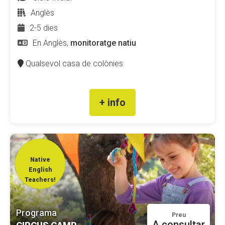
Anglès
2-5 dies
En Anglès,
monitoratge natiu
Qualsevol casa de colònies
+ info
Native
English
Teachers!
Programa
Preu
A consultar