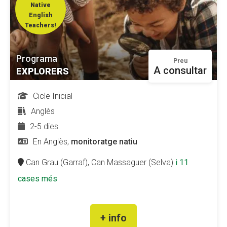
Native
English
Teachers!
Programa
Preu
A consultar
EXPLORERS
Cicle Inicial
Anglès
2-5 dies
En Anglès,
monitoratge natiu
Can Grau (Garraf),
Can Massaguer (Selva)
i 11
cases més
+ info