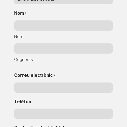
Fundesplai als mitjans
Nom
*
Xarxes socials
COL·LABORA
Nom
Fes voluntariat
Fes un donatiu
Cognoms
Treballa amb nosaltres
Correu electrònic
*
Telèfon