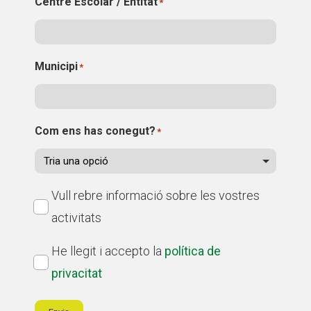
Centre Escolar / Entitat
*
Municipi
*
Com ens has conegut?
*
Subscriu-
Vull rebre informació sobre les vostres
te
activitats
al
Política
He llegit i accepto la
política de
nostre
de
privacitat
butlletí
privacitat
*