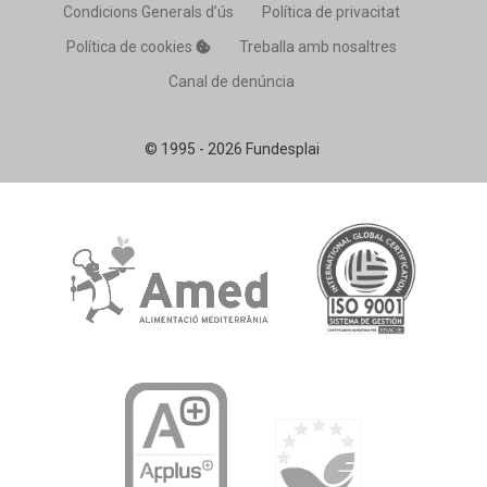
Condicions Generals d’ús
Política de privacitat
Política de cookies
Treballa amb nosaltres
Canal de denúncia
© 1995 - 2026 Fundesplai