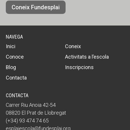
Coneix Fundesplai
NAVEGA
Inici
Coneix
Conoce
Activitats a l’escola
Blog
Inscripcions
Contacta
CONTACTA
Carrer Riu Anoia 42-54
08820 El Prat de Llobregat
(+34) 93 474 74 65
esplaiescola@fundesplai.org