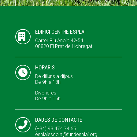
ACCIÓ SOCIAL I JOVES
EDIFICI CENTRE ESPLAI

Carrer Riu Anoia 42-54
08820 El Prat de Llobregat
ESPLAIS
HORARIS

SUPORT TERCER SECTOR
De dilluns a dijous
De 9h a 18h
Divendres
De 9h a 15h
DADES DE CONTACTE

(+34) 93 474 74 65
esplaiescola@fundesplai.org