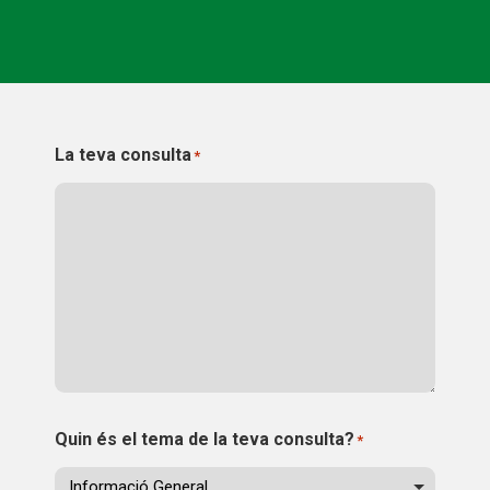
CONEIX FUNDESPLAI
La Fundació
L'equip
La teva consulta
*
Missió i valors
Els comptes clars
Memòria d'activitats
Proposta educativa
ACTUALITAT
Notícies
Quin és el tema de la teva consulta?
*
Butlletins
Diari de la Fundació