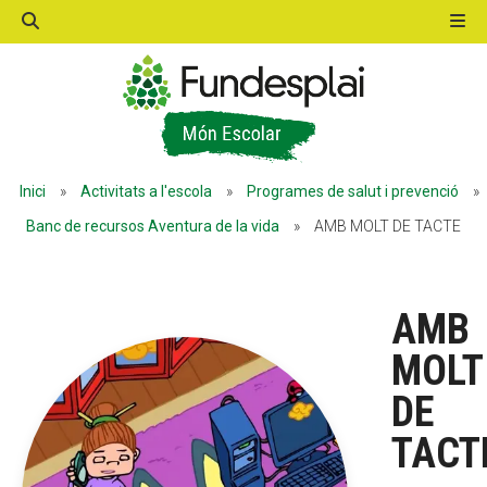
ACTIVITATS D'ESTIU
Inici
»
Activitats a l'escola
»
Programes de salut i prevenció
»
MÓN ESCOLAR
Banc de recursos Aventura de la vida
»
AMB MOLT DE TACTE
ALBERG CENTRE ESPLAI
AMB
MOLT
FORMACIÓ
DE
TACT
CASES DE COLÒNIES