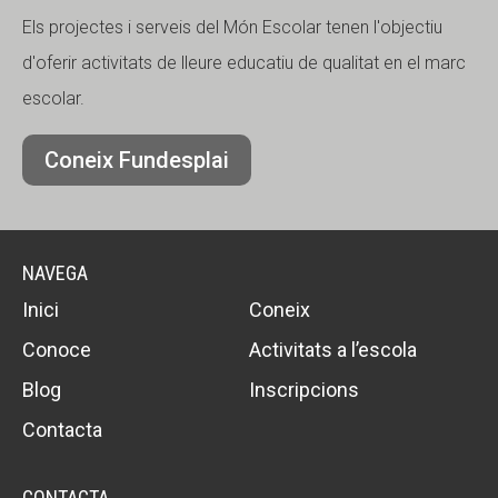
Els projectes i serveis del Món Escolar tenen l'objectiu
d'oferir activitats de lleure educatiu de qualitat en el marc
escolar.
Coneix Fundesplai
NAVEGA
Inici
Coneix
Conoce
Activitats a l’escola
Blog
Inscripcions
Contacta
CONTACTA