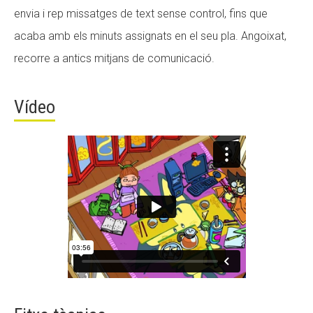
envia i rep missatges de text sense control, fins que
CONEIX FUNDESPLAI
acaba amb els minuts assignats en el seu pla. Angoixat,
La Fundació
recorre a antics mitjans de comunicació.
L'equip
Vídeo
Missió i valors
Els comptes clars
Memòria d'activitats
Proposta educativa
ACTUALITAT
Notícies
Butlletins
Diari de la Fundació