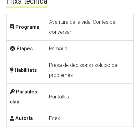
Fitxa tècnica
Fundesplai als mitjans
Aventura de la vida, Contes per
Xarxes socials
Programa
conversar
COL·LABORA
Etapes
Primària
Fes voluntariat
Fes un donatiu
Presa de decisions i solució de
Habilitats
problemes
Treballa amb nosaltres
Paraules
Pantalles
clau
Autoria
Edex