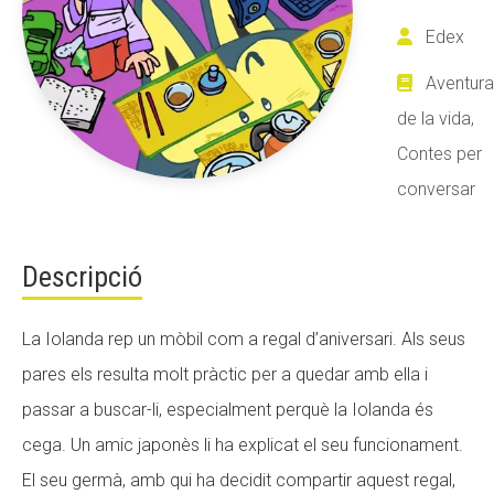
Edex
ACCIÓ SOCIAL I JOVES
Aventura
de la vida,
Contes per
ESPLAIS
conversar
SUPORT TERCER SECTOR
Descripció
La Iolanda rep un mòbil com a regal d’aniversari. Als seus
pares els resulta molt pràctic per a quedar amb ella i
passar a buscar-li, especialment perquè la Iolanda és
cega. Un amic japonès li ha explicat el seu funcionament.
El seu germà, amb qui ha decidit compartir aquest regal,