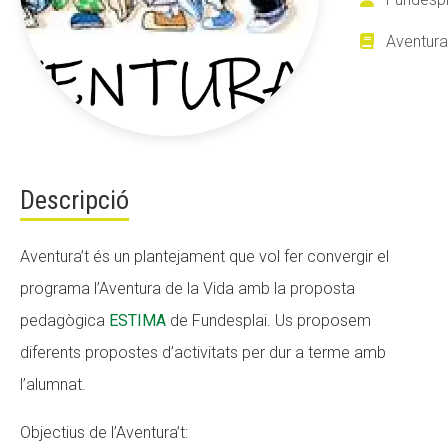
Aventura 
ACCIÓ SOCIAL I JOVES
ESPLAIS
Descripció
SUPORT TERCER SECTOR
Aventura’t
és un plantejament que vol fer convergir el
programa l’Aventura de la Vida amb la proposta
pedagògica
ESTIMA
de Fundesplai. Us proposem
diferents propostes d’activitats per dur a terme amb
l’alumnat.
Objectius de l’Aventura’t: