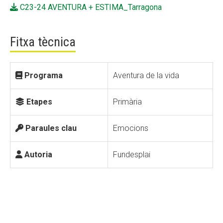
C23-24 AVENTURA + ESTIMA_Tarragona
Fundesplai als mitjans
Xarxes socials
Fitxa tècnica
COL·LABORA
Programa
Aventura de la vida
Fes voluntariat
Etapes
Primària
Fes un donatiu
Treballa amb nosaltres
Paraules clau
Emocions
Autoria
Fundesplai