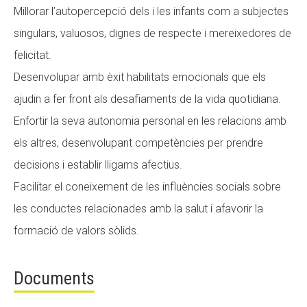
M
illorar l’autopercepció dels i les infants com a subjectes
CONEIX FUNDESPLAI
singulars, valuosos, dignes de
respecte i mereixedores de
La Fundació
felicitat.
Desenvolupar amb èxit habilitats emocionals que els
L'equip
ajudin a fer front als desafiaments
de la vida quotidiana.
Missió i valors
Enfortir la seva autonomia personal en les relacions amb
Els comptes clars
els altres, desenvolupant
competències per prendre
Memòria d'activitats
decisions i establir lligams afectius.
Proposta educativa
Facilitar el coneixement de les influències socials sobre
les conductes relacionades amb
la salut i afavorir la
ACTUALITAT
formació de valors sòlids.
Notícies
Documents
Butlletins
Diari de la Fundació