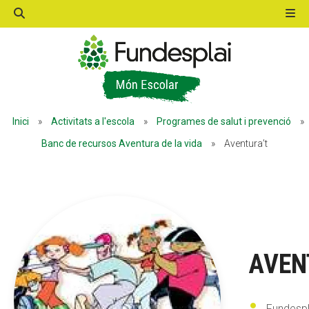
ACTIVITATS D'ESTIU
Inici
»
Activitats a l'escola
»
Programes de salut i prevenció
»
MÓN ESCOLAR
Banc de recursos Aventura de la vida
»
Aventura’t
ALBERG CENTRE ESPLAI
FORMACIÓ
AVEN
CASES DE COLÒNIES
Fundespl