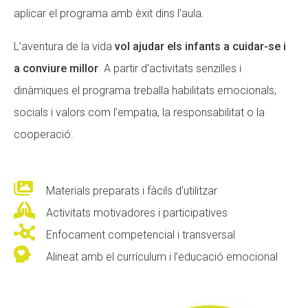
aplicar el programa amb èxit dins l’aula.
CONEIX FUNDESPLAI
L’aventura de la vida
vol ajudar els infants a cuidar-se i
La Fundació
a conviure millor
. A partir d’activitats senzilles i
L'equip
dinàmiques el programa treballa habilitats emocionals,
Missió i valors
socials i valors com l’empatia, la responsabilitat o la
Els comptes clars
cooperació.
Memòria d'activitats
Proposta educativa

Materials preparats i fàcils d’utilitzar

Activitats motivadores i participatives
ACTUALITAT

Enfocament competencial i transversal

Notícies
Alineat amb el currículum i l’educació emocional
Butlletins
Diari de la Fundació