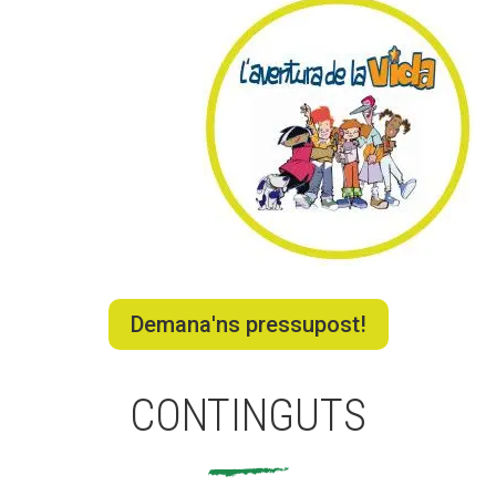
Fundesplai als mitjans
Xarxes socials
COL·LABORA
Fes voluntariat
Fes un donatiu
Treballa amb nosaltres
Demana'ns pressupost!
CONTINGUTS