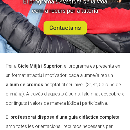
El programa
L’Aventura de la vida
com a recurs per a tutoria
ACCIÓ SOCIAL I JOVES
Contacta'ns
ESPLAIS
Per a
Cicle Mitjà i Superior
, el programa es presenta en
SUPORT TERCER SECTOR
un format atractiu i motivador: cada alumne/a rep un
àlbum de cromos
adaptat al seu nivell (3r, 4t, 5è o 6è de
primària). A través d’aquests àlbums, l’alumnat descobreix
continguts i valors de manera lúdica i participativa.
El
professorat disposa d’una guia didàctica completa
,
amb totes les orientacions i recursos necessaris per