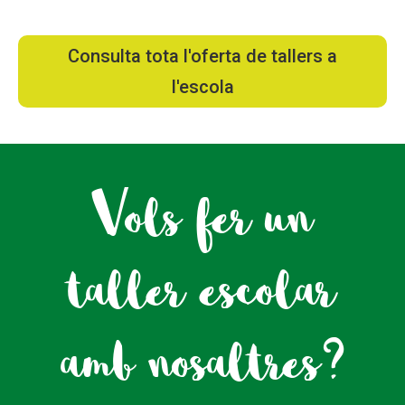
Consulta tota l'oferta de tallers a
l'escola
Vols fer un
taller escolar
amb nosaltres?