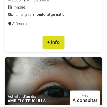
4rt ESO, i BAT - Batxillerat
Anglès
En anglès,
monitoratge natiu
A l'escola
+ info
Preu
Activitat d’un dia
A consultar
AMB ELS TEUS ULLS