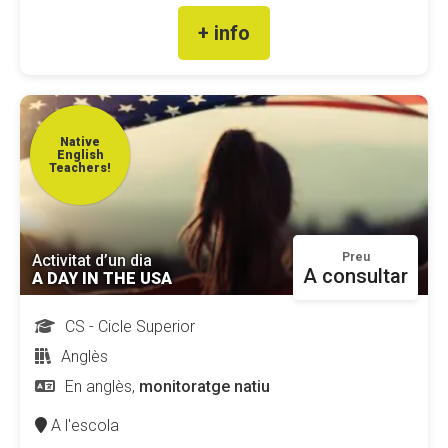
+ info
Fundesplai als mitjans
Xarxes socials
COL·LABORA
Native
English
Fes voluntariat
Teachers!
Fes un donatiu
Treballa amb nosaltres
Preu
Activitat d’un dia
A consultar
A DAY IN THE USA
CS - Cicle Superior
Anglès
En anglès,
monitoratge natiu
A l'escola