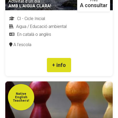
Preu
Activitat d’un dia
A consultar
AMB L’AIGUA CLARA!
CI - Cicle Inicial
Aigua / Educació ambiental
En català o anglès
A l'escola
+ info
Native
English
Teachers!