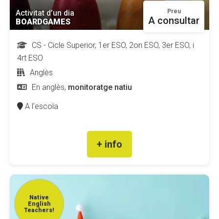
Preu
Activitat d’un dia
A consultar
BOARDGAMES
CS - Cicle Superior, 1er ESO, 2on ESO, 3er ESO, i
4rt ESO
Anglès
En anglès,
monitoratge natiu
A l'escola
+ info
Native
English
Teachers!