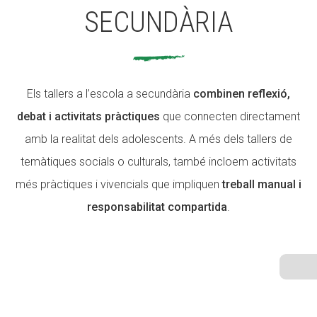
SECUNDÀRIA
ACCIÓ SOCIAL I JOVES
Els tallers a l’escola a secundària
combinen reflexió,
ESPLAIS
debat i activitats pràctiques
que connecten directament
amb la realitat dels adolescents. A més dels tallers de
temàtiques socials o culturals, també incloem activitats
SUPORT TERCER SECTOR
més pràctiques i vivencials que impliquen
treball manual i
responsabilitat compartida
.