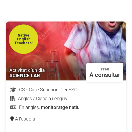
CONEIX FUNDESPLAI
La Fundació
L'equip
Native
English
Teachers!
Missió i valors
Els comptes clars
Memòria d'activitats
Preu
Activitat d’un dia
A consultar
SCIENCE LAB
Proposta educativa
CS - Cicle Superior i 1er ESO
ACTUALITAT
Anglès / Ciència i enginy
En anglès,
monitoratge natiu
Notícies
A l'escola
Butlletins
Diari de la Fundació