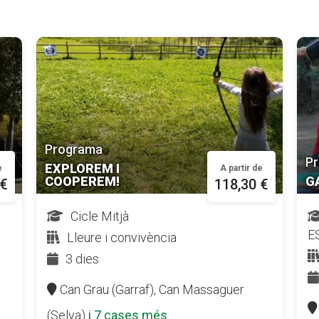
Programa
P
EXPLOREM I
e
A partir de
COOPEREM!
G
 €
118,30 €
Cicle Mitjà
ES
Lleure i convivència
3 dies
Can Grau (Garraf),
Can Massaguer
(Selva)
i 7 cases més