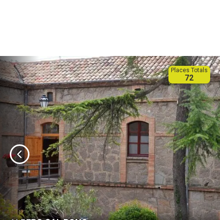
Places Totals
72