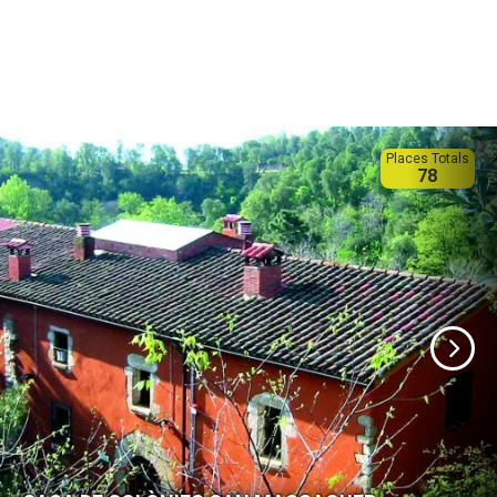
Places Totals
78