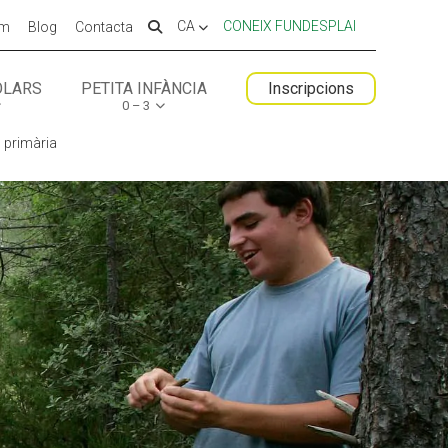
CA
CONEIX FUNDESPLAI
em
Blog
Contacta
OLARS
PETITA INFÀNCIA
Inscripcions
0 – 3
 ESPLAI
FORMACIÓ
 primària
SUPORT TERCER SECTOR
LABORA
Fes voluntariat