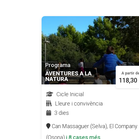
Programa
AVENTURES A LA
A partir d
NATURA
118,30
Cicle Inicial
Lleure i convivència
3 dies
Can Massaguer (Selva),
El Company
(Osona)
i 8 cases més