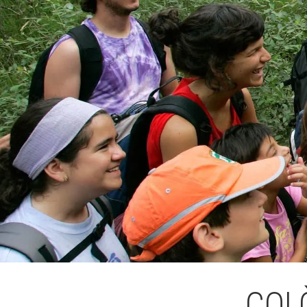
L'equip
Missió i val
Els comptes 
Memòria d'ac
Proposta ed
COL