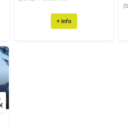
(S
+ info
e
 €