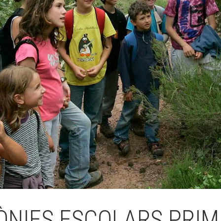
Butlletins
ors
Diari de la Fundació
clars
Fundesplai als mitjans
tivitats
Xarxes socials
ucativa
ÒNIES ESCOLARS PRIM