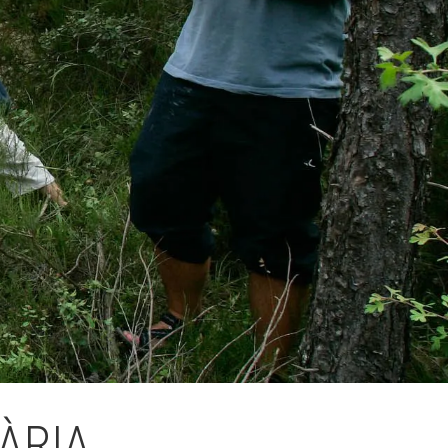
Fes un donatiu
Treballa amb nosaltres
ÀRIA