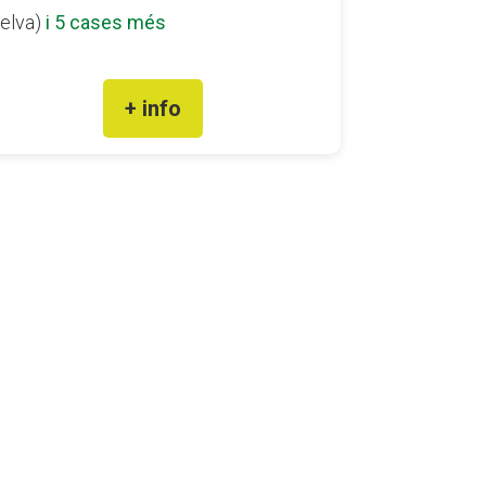
elva)
i 5 cases més
+ info