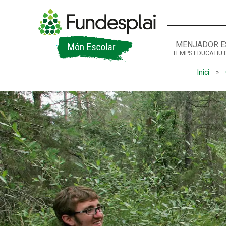
MENJADOR E
TEMPS EDUCATIU 
ACTIVITATS D'ESTIU
Inici
»
CASES DE COLÒNIES
A
CONEIX FUNDESPLAI
La Fundació