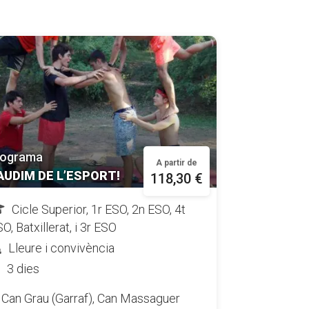
rograma
A partir de
AUDIM DE L’ESPORT!
118,30 €
Cicle Superior, 1r ESO, 2n ESO, 4t
O, Batxillerat, i 3r ESO
Lleure i convivència
3 dies
Can Grau (Garraf),
Can Massaguer