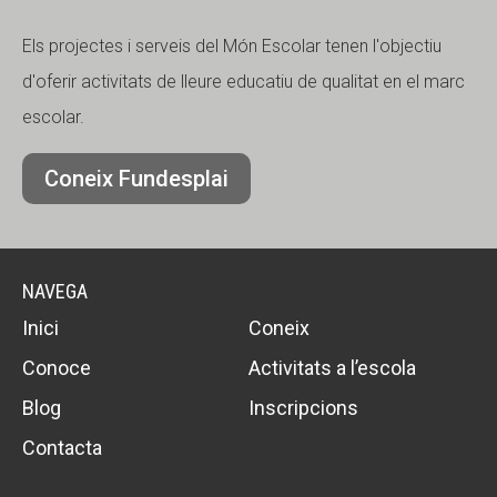
Els projectes i serveis del Món Escolar tenen l'objectiu
d'oferir activitats de lleure educatiu de qualitat en el marc
escolar.
Coneix Fundesplai
NAVEGA
Inici
Coneix
Conoce
Activitats a l’escola
Blog
Inscripcions
Contacta