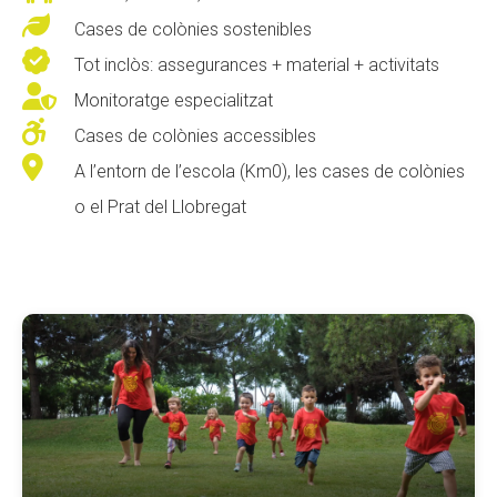

Cases de colònies sostenibles
CONEIX FUNDESPLAI

Tot inclòs: assegurances + material + activitats
La Fundació

Monitoratge especialitzat

L'equip
Cases de colònies accessibles

A l’entorn de l’escola (Km0), les cases de colònies
Missió i valors
o el Prat del Llobregat
Els comptes clars
Memòria d'activitats
Proposta educativa
ACTUALITAT
Notícies
Butlletins
Diari de la Fundació