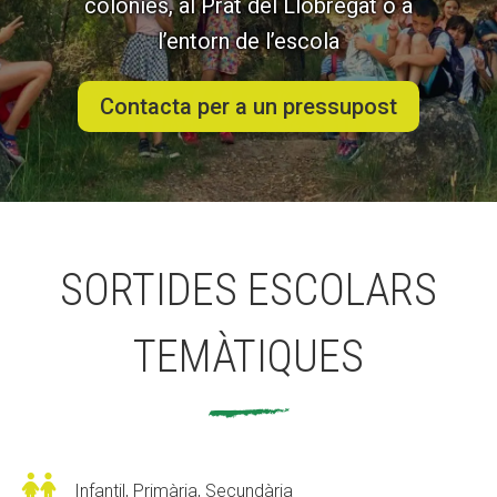
colònies, al Prat del Llobregat o a
l’entorn de l’escola
ACCIÓ SOCIAL I JOVES
Contacta per a un pressupost
ESPLAIS
SUPORT TERCER SECTOR
SORTIDES ESCOLARS
TEMÀTIQUES

Infantil, Primària, Secundària