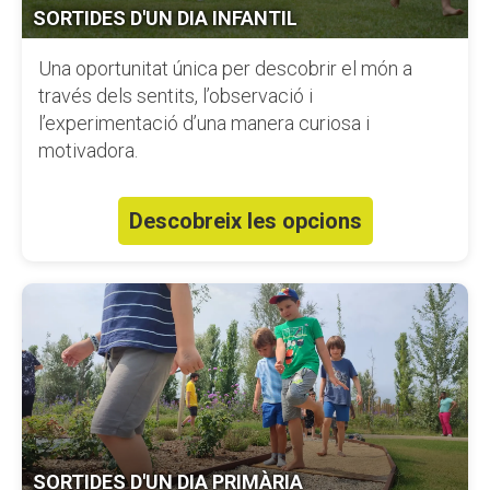
SORTIDES D'UN DIA INFANTIL
Fundesplai als mitjans
Una oportunitat única per descobrir el món a
Xarxes socials
través dels sentits, l’observació i
l’experimentació d’una manera curiosa i
COL·LABORA
motivadora.
Fes voluntariat
Descobreix les opcions
Fes un donatiu
Treballa amb nosaltres
SORTIDES D'UN DIA PRIMÀRIA