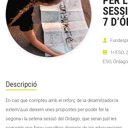
PER 
SESSI
7 D’
ACCIÓ SOCIAL I JOVES
Fundespl
ESPLAIS
1r ESO, 2
ESO, Órdag
SUPORT TERCER SECTOR
Descripció
En cas que compteu amb el reforç de la dinamitzador/a
extern/a,us deixem unes propostes per poder fer la
segona i la setena sessió del Ordago, que seran just les
següents que fareu vosaltres després de les intervencions