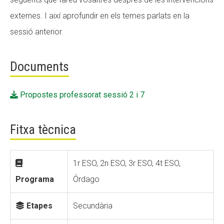
externes. I així aprofundir en els temes parlats en la
CONEIX FUNDESPLAI
sessió anterior.
La Fundació
L'equip
Documents
Missió i valors
Propostes professorat sessió 2 i 7
Els comptes clars
Memòria d'activitats
Fitxa tècnica
Proposta educativa
ACTUALITAT
1r ESO, 2n ESO, 3r ESO, 4t ESO,
Programa
Órdago
Notícies
Butlletins
Etapes
Secundària
Diari de la Fundació