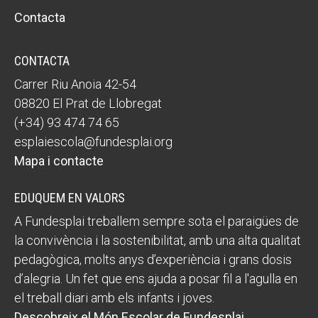
Contacta
CONTACTA
Carrer Riu Anoia 42-54
08820 El Prat de Llobregat
(+34) 93 474 74 65
esplaiescola@fundesplai.org
Mapa i contacte
EDUQUEM EN VALORS
A Fundesplai treballem sempre sota el paraigües de
la convivència i la sostenibilitat, amb una alta qualitat
pedagògica, molts anys d’experiència i grans dosis
d’alegria. Un fet que ens ajuda a posar fil a l'agulla en
el treball diari amb els infants i joves.
Descobreix el Món Escolar de Fundesplai