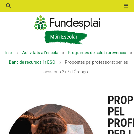
ACTIVITATS D'ESTIU
Inici
»
Activitats a l'escola
»
Programes de salut i prevenció
»
MÓN ESCOLAR
Banc de recursos 1r ESO
»
Propostes pel professorat per les
sessions 2 i 7 d’Órdago
ALBERG CENTRE ESPLAI
PROP
FORMACIÓ
PEL
PROF
CASES DE COLÒNIES