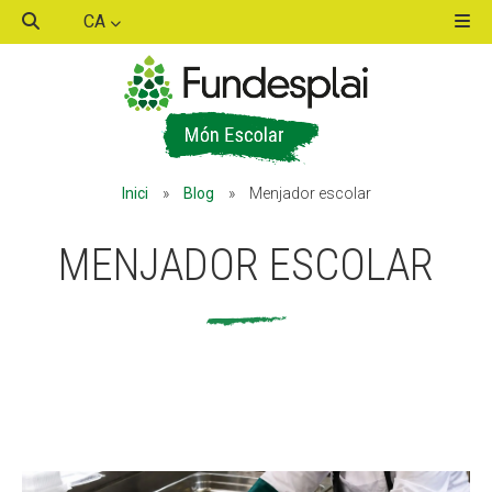
CA
ACTIVITATS D'ESTIU
Inici
»
Blog
»
Menjador escolar
MÓN ESCOLAR
MENJADOR ESCOLAR
ALBERG CENTRE ESPLAI
FORMACIÓ
CASES DE COLÒNIES