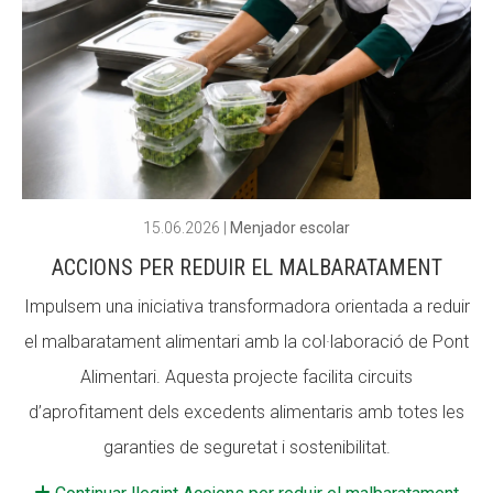
ACCIÓ SOCIAL I JOVES
ESPLAIS
15.06.2026
|
Menjador escolar
SUPORT TERCER SECTOR
ACCIONS PER REDUIR EL MALBARATAMENT
Impulsem una iniciativa transformadora orientada a reduir
el malbaratament alimentari amb la col·laboració de Pont
Alimentari. Aquesta projecte facilita circuits
d’aprofitament dels excedents alimentaris amb totes les
garanties de seguretat i sostenibilitat.