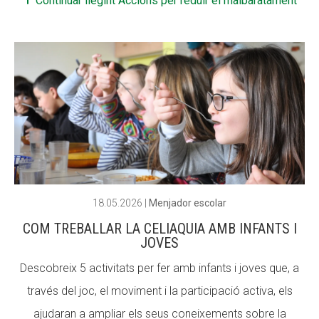
Continuar llegint Accions per reduir el malbaratament
CONEIX FUNDESPLAI
La Fundació
L'equip
Missió i valors
Els comptes clars
Memòria d'activitats
Proposta educativa
18.05.2026
|
Menjador escolar
COM TREBALLAR LA CELIAQUIA AMB INFANTS I
ACTUALITAT
JOVES
Notícies
Descobreix 5 activitats per fer amb infants i joves que, a
Butlletins
través del joc, el moviment i la participació activa, els
ajudaran a ampliar els seus coneixements sobre la
Diari de la Fundació