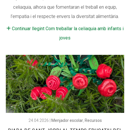
celiaquia, alhora que fomentaran el treball en equip,
Fundesplai als mitjans
l’empatia i el respecte envers la diversitat alimentària.
Xarxes socials
Continuar llegint Com treballar la celiaquia amb infants i
COL·LABORA
joves
Fes voluntariat
Fes un donatiu
Treballa amb nosaltres
24.04.2026
|
Menjador escolar
,
Recursos