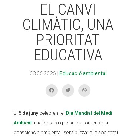
EL CANVI
CLIMÀTIC, UNA
ACCIÓ SOCIAL I JOVES
PRIORITAT
ESPLAIS
EDUCATIVA
SUPORT TERCER SECTOR
03.06.2026
|
Educació ambiental
El
5 de juny
celebrem el
Dia Mundial del Medi
Ambient
, una jornada que busca fomentar la
consciència ambiental, sensibilitzar a la societat i