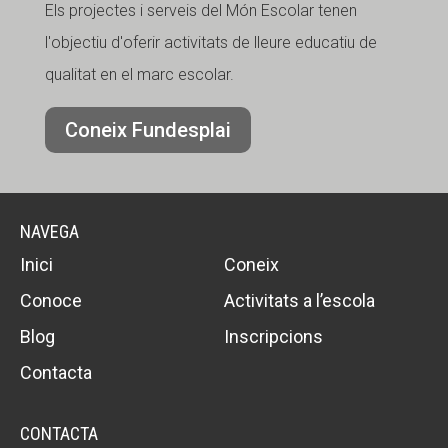
Els projectes i serveis del Món Escolar tenen
l'objectiu d'oferir activitats de lleure educatiu de
qualitat en el marc escolar.
Coneix Fundesplai
NAVEGA
Inici
Coneix
Conoce
Activitats a l’escola
Blog
Inscripcions
Contacta
CONTACTA