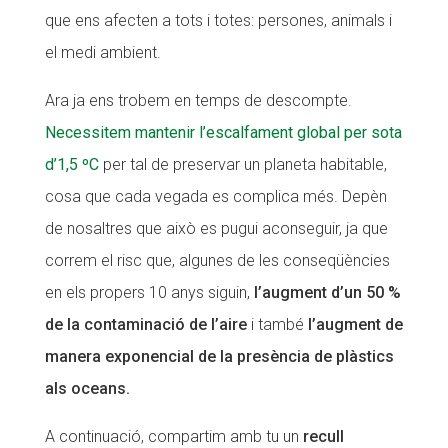
que ens afecten a tots i totes: persones, animals i
Fundesplai als mitjans
el medi ambient.
Xarxes socials
Ara ja ens trobem en temps de descompte.
COL·LABORA
Necessitem mantenir l’escalfament global per sota
d’1,5 ºC
per tal de preservar un planeta habitable,
Fes voluntariat
cosa que cada vegada es complica més. Depèn
Fes un donatiu
de nosaltres que això es pugui aconseguir, ja que
Treballa amb nosaltres
correm el risc que, algunes de les conseqüències
en els propers 10 anys siguin,
l’augment d’un 50 %
de la contaminació de l’aire
i també
l’augment de
manera exponencial de la presència de plàstics
als oceans.
A continuació, compartim amb tu un
recull