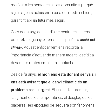
motivar a les persones i a les comunitats perquè
CONEIX FUNDESPLAI
siguin agents actius en la cura del medi ambient,
La Fundació
garantint així un futur més segur.
L'equip
Com cada any, aquest dia se centra en un tema
Missió i valors
concret, i enguany el tema principal és
«l’acció pel
Els comptes clars
clima»
.
Aquest enfocament ens recorda la
importància d’actuar de manera urgent i decidida
Memòria d'activitats
davant els reptes ambientals actuals.
Proposta educativa
Des de fa anys,
el món ens està donant senyals i
ACTUALITAT
ens està avisant que el canvi climàtic és un
Notícies
problema real i urgent.
Els incendis forestals,
l’augment de les temperatures, el desglaç de les
Butlletins
glaceres i les èpoques de sequera són fenòmens
Diari de la Fundació