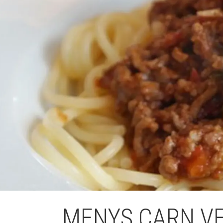
L'equip
Missió i val
Els comptes 
Memòria d'ac
Proposta ed
MENYS CARN V