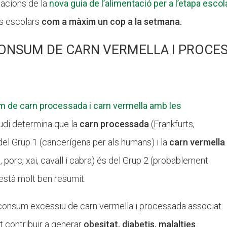
acions de la
nova guia de l’alimentació per a l’etapa escol
rs escolars
com a màxim un cop a la setmana.
CONSUM DE CARN VERMELLA I PROCE
m de carn processada i carn vermella amb les
udi determina que la
carn processada
(Frankfurts,
del Grup 1 (cancerígena per als humans) i la
carn vermella
porc, xai, cavall i cabra) és del Grup 2 (probablement
està molt ben resumit.
 consum excessiu de carn vermella i processada associat
ot contribuir a generar
obesitat, diabetis, malalties