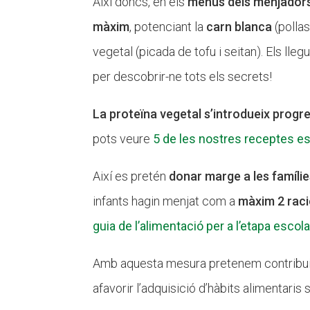
Així doncs, en els
menús dels menjadors
màxim
, potenciant la
carn blanca
(pollast
vegetal (picada de tofu i seitan). Els lle
per descobrir-ne tots els secrets!
La proteïna vegetal s’introdueix prog
pots veure
5 de les nostres receptes es
Així es pretén
donar marge a les famíli
infants hagin menjat com a
màxim 2 rac
guia de l’alimentació per a l’etapa escol
Amb aquesta mesura pretenem contribui
afavorir l’adquisició d’hàbits alimentaris