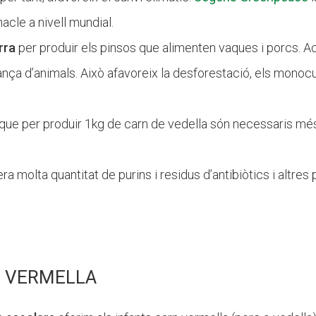
acle a nivell mundial.
rra
per produir els pinsos que alimenten vaques i porcs. Ac
iança d’animals. Això afavoreix la desforestació, els monocul
a que per produir 1kg de carn de vedella són necessaris més
a molta quantitat de purins i residus d’antibiòtics i altres
 VERMELLA