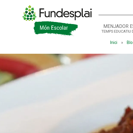
MENJADOR E
TEMPS EDUCATIU 
ACTIVITATS D'ESTIU
Inici
»
Blo
CASES DE COLÒNIES
A
CONEIX FUNDESPLAI
La Fundació