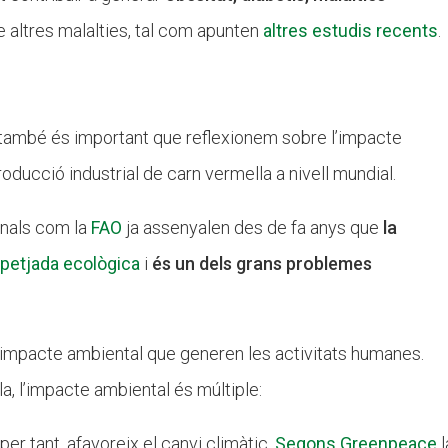
re altres malalties, tal com apunten
altres estudis recents
.
at també és important que reflexionem sobre l’impacte
ducció industrial de carn vermella a nivell mundial.
onals com la
FAO
ja assenyalen des de fa anys que
la
n
petjada ecològica
i
és un dels grans problemes
’impacte ambiental que generen les activitats humanes.
a, l’impacte ambiental és múltiple:
 per tant, afavoreix el canvi climàtic.
Segons
Greenpeace
l