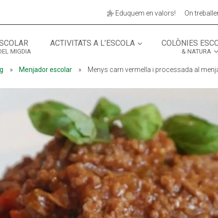
Eduquem en valors!
On treball
SCOLAR
ACTIVITATS A L’ESCOLA
COLÒNIES ESC
DEL MIGDIA
& NATURA
MÓN ESCOLAR
ALBERG CENTRE
g
»
Menjador escolar
»
Menys carn vermella i processada al menj
CCIÓ SOCIAL I JOVES
ESPLAIS
ACTUALITAT
COL·
Notícies