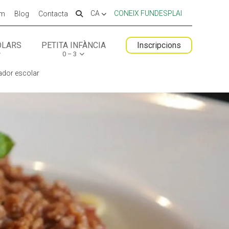
CA
CONEIX FUNDESPLAI
em
Blog
Contacta
OLARS
PETITA INFÀNCIA
Inscripcions
0 – 3
 ESPLAI
FORMACIÓ
ador escolar
SUPORT TERCER SECTOR
LABORA
Fes voluntariat