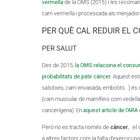
vermella
de la OMS (2015) i les recoman
carn vermella i processada als menjado
PER QUÈ CAL REDUIR EL 
PER SALUT
Des de 2015,
la OMS relaciona el consu
probabilitats de patir càncer.
Aquest est
salsitxes, carn envasada, embotits…) és 
(carn muscular de mamífers com vedella, 
cancerígena). En
aquest article de l’ARA
Però no es tracta només de
càncer
,…el
a altres factors com la falta d’exercici p