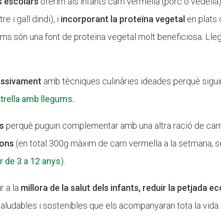
 escolars
oferim als infants carn vermella (porc o vedella
re i gall dindi), i
incorporant la proteïna vegetal
en plats 
gums són una font de proteïna vegetal molt beneficiosa. Llege
ressivament
amb tècniques culinàries ideades perquè siguin
trella amb llegums.
es
perquè puguin complementar amb una altra ració de carn v
ions
(en total 300g màxim de carn vermella a la setmana, 
ar de 3 a 12 anys
).
r a la
millora de la salut dels infants, reduir la petjada
 saludables i sostenibles que els acompanyaran tota la vida.