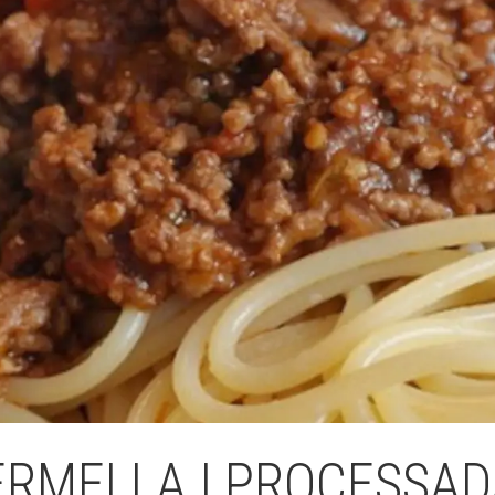
Butlletins
ors
Diari de la Fundació
clars
Fundesplai als mitjans
tivitats
Xarxes socials
ucativa
ERMELLA I PROCESSAD