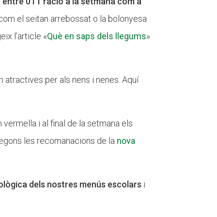
)
entre 0 i 1 ració a la setmana com a
com el seitan arrebossat o la bolonyesa
ix l’article «
Què en saps dels llegums
»
 atractives per als nens i nenes. Aquí
ermella i al final de la setmana els
segons les recomanacions de la
nova
 ecològica dels nostres menús escolars
i