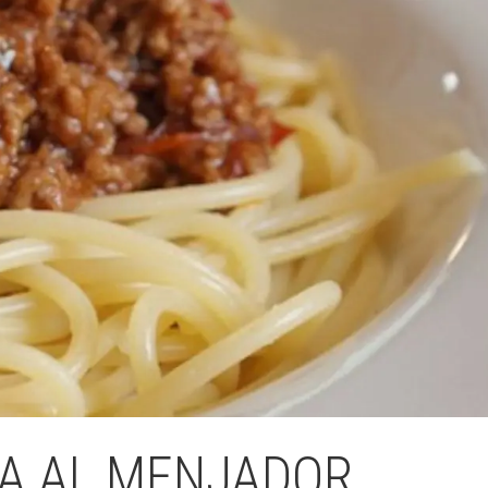
Fes un donatiu
Treballa amb nosaltres
A AL MENJADOR