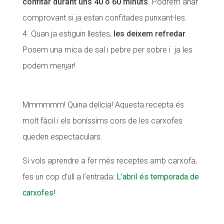
confitar durant uns 40 o 60 minuts
. Podrem anar
comprovant si ja estan confitades punxant-les.
Quan ja estiguin llestes,
les deixem refredar
.
Posem una mica de sal i pebre per sobre i ja les
podem menjar!
Mmmmmm! Quina delícia! Aquesta recepta és
molt fàcil i els boníssims cors de les carxofes
queden espectaculars.
Si vols aprendre a fer més receptes amb carxofa,
fes un cop d’ull a l’entrada:
L’abril és temporada de
carxofes!