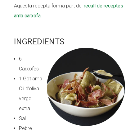
Aquesta recepta forma part del
recull de receptes
CONEIX FUNDESPLAI
amb carxofa.
La Fundació
L'equip
INGREDIENTS
Missió i valors
6
Els comptes clars
Carxofes
Memòria d'activitats
1 Got amb
Proposta educativa
Oli d’oliva
verge
ACTUALITAT
extra
Notícies
Sal
Butlletins
Pebre
Diari de la Fundació