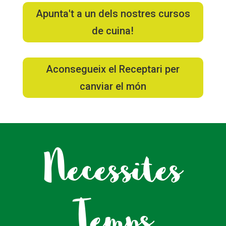
Apunta't a un dels nostres cursos
de cuina!
Aconsegueix el Receptari per
canviar el món
Necessites
Temps