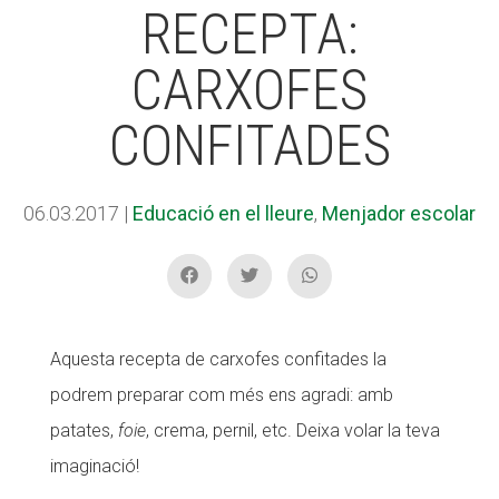
RECEPTA:
CARXOFES
ACCIÓ SOCIAL I JOVES
CONFITADES
ESPLAIS
06.03.2017
|
Educació en el lleure
,
Menjador escolar
SUPORT TERCER SECTOR
Aquesta recepta de carxofes confitades la
podrem preparar com més ens agradi: amb
patates,
foie
, crema, pernil, etc. Deixa volar la teva
imaginació!