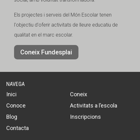
Els projectes i serveis del Món Escolar tenen
l'objectiu d'oferir activitats de lleure educatiu de
qualitat en el marc escolar.
Coneix Fundesplai
NAVEGA
Inici
Coneix
Conoce
Activitats a l’escola
Blog
Inscripcions
Contacta