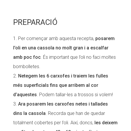
Fundesplai als mitjans
PREPARACIÓ
Xarxes socials
COL·LABORA
Per començar amb aquesta recepta,
posarem
l’oli en una cassola no molt gran i a escalfar
Fes voluntariat
amb poc foc
. És important que l’oli no faci moltes
Fes un donatiu
bombolletes.
Treballa amb nosaltres
Netegem les 6 carxofes i traiem les fulles
més superficials fins que arribem al cor
d’aquestes
. Podem tallar-les a trossos si volem!
Ara posarem les carxofes netes i tallades
dins la cassola
. Recorda que han de quedar
totalment cobertes per l’oli. Així, doncs,
les deixem