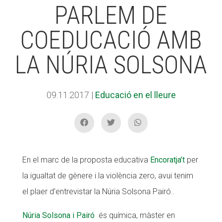
PARLEM DE
COEDUCACIÓ AMB
ACCIÓ SOCIAL I JOVES
LA NÚRIA SOLSONA
ESPLAIS
09.11.2017
|
Educació en el lleure
SUPORT TERCER SECTOR
En el marc de la proposta educativa
Encoratja’t
per
la igualtat de gènere i la violència zero, avui tenim
el plaer d’entrevistar la Núria Solsona Pairó..
Núria Solsona i Pairó
és química, màster en