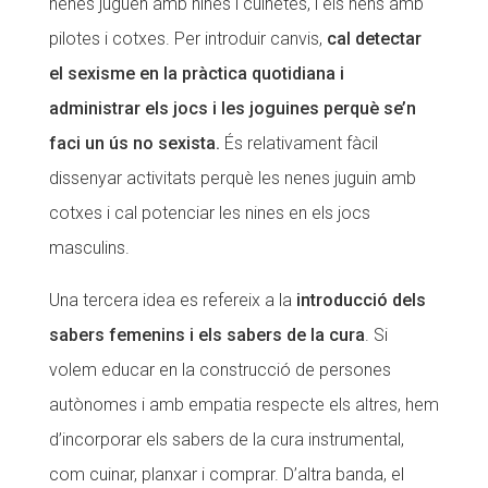
nenes juguen amb nines i cuinetes, i els nens amb
pilotes i cotxes. Per introduir canvis,
cal detectar
el sexisme en la pràctica quotidiana i
administrar els jocs i les joguines perquè se’n
faci un ús no sexista.
És relativament fàcil
dissenyar activitats perquè les nenes juguin amb
cotxes i cal potenciar les nines en els jocs
masculins.
Una tercera idea es refereix a la
introducció dels
sabers femenins i els sabers de la cura
. Si
volem educar en la construcció de persones
autònomes i amb empatia respecte els altres, hem
d’incorporar els sabers de la cura instrumental,
com cuinar, planxar i comprar. D’altra banda, el