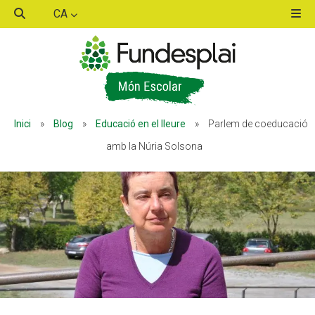
CA
ACTIVITATS D'ESTIU
Inici
»
Blog
»
Educació en el lleure
»
Parlem de coeducació
MÓN ESCOLAR
amb la Núria Solsona
ALBERG CENTRE ESPLAI
FORMACIÓ
CASES DE COLÒNIES