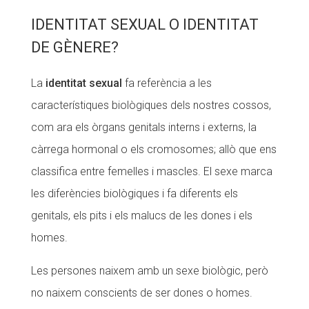
IDENTITAT SEXUAL O IDENTITAT
Fundesplai als mitjans
DE GÈNERE?
Xarxes socials
La
identitat sexual
fa referència a les
COL·LABORA
característiques biològiques dels nostres cossos,
Fes voluntariat
com ara els òrgans genitals interns i externs, la
Fes un donatiu
càrrega hormonal o els cromosomes; allò que ens
Treballa amb nosaltres
classifica entre femelles i mascles. El sexe marca
les diferències biològiques i fa diferents els
genitals, els pits i els malucs de les dones i els
homes.
Les persones naixem amb un sexe biològic, però
no naixem conscients de ser dones o homes.