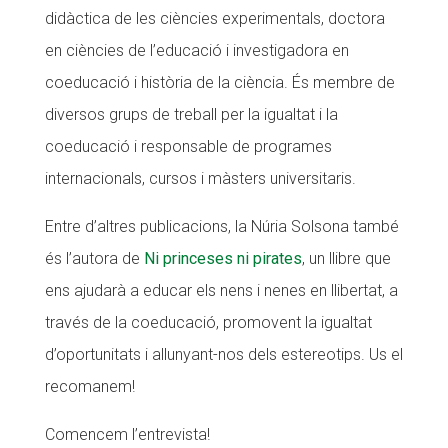
didàctica de les ciències experimentals, doctora
CONEIX FUNDESPLAI
en ciències de l’educació i investigadora en
La Fundació
coeducació i història de la ciència. És membre de
diversos grups de treball per la igualtat i la
L'equip
coeducació i responsable de programes
Missió i valors
internacionals, cursos i màsters universitaris.
Els comptes clars
Entre d’altres publicacions, la Núria Solsona també
Memòria d'activitats
és l’autora de
Ni princeses ni pirates
, un llibre que
Proposta educativa
ens ajudarà a educar els nens i nenes en llibertat, a
ACTUALITAT
través de la coeducació, promovent la igualtat
d’oportunitats i allunyant-nos dels estereotips. Us el
Notícies
recomanem!
Butlletins
Comencem l’entrevista!
Diari de la Fundació