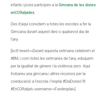
infants i joves participen a la
Gimcana de les dones
CONEIX FUNDESPLAI
enCORatjades
.
La Fundació
Des d’aquí convidem a totes les escoles a fer la
L'equip
Gimcana durant aquest dies o qualsevol dia de
Missió i valors
l’any.
Els comptes clars
[bctt tweet=»Durant aquesta setmana celebrem el
Memòria d'activitats
#8M, i com totes les setmanes de l’any, eduquem
Proposta educativa
per la igualtat de gènere i la violència zero. Aquí
trobareu una gimcana i altres recursos per la
ACTUALITAT
coeducació a l’escola i l’esplai #DiaDones18
Notícies
#EnCORatjat» username=»Fundesplai»]
Butlletins
Diari de la Fundació