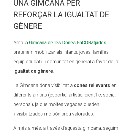
UNA GIMCANA PER
Fundesplai als mitjans
REFORÇAR LA IGUALTAT DE
Xarxes socials
GÈNERE
COL·LABORA
Amb la
Gimcana de les Dones EnCORatjades
Fes voluntariat
pretenem mobilitzar als infants, joves, famílies,
Fes un donatiu
equip educatiu i comunitat en general a favor de la
igualtat de gènere
.
Treballa amb nosaltres
La Gimcana dóna visibilitat a
dones rellevants
en
diferents àmbits (esportiu, artístic, científic, social,
personal), ja que moltes vegades queden
invisibilitzades i no són prou valorades.
A més a més, a través d’aquesta gimcana, seguim