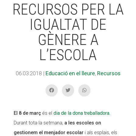
RECURSOS PER LA
IGUALTAT DE
ACCIÓ SOCIAL I JOVES
GÈNERE A
ESPLAIS
L’ESCOLA
SUPORT TERCER SECTOR
06.03.2018
|
Educació en el lleure
,
Recursos
El 8 de març
és el
dia de la dona treballadora.
Durant tota la setmana,
a les escoles on
gestionem el menjador escolar
i als esplais, els