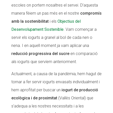
escoles on portem nosaltres el servei. D’aquesta
CONEIX FUNDESPLAI
manera fèiem un pas més en el nostre
compromís
La Fundació
amb la sostenibilitat
i els
Objectius del
Desenvolupament Sostenible
. Vam començar a
L'equip
servir els iogurts a granel al bol de cada nen o
Missió i valors
nena. I en aquell moment ja vam aplicar una
Els comptes clars
reducció progressiva del sucre
en comparació
Memòria d'activitats
als iogurts que servíem anteriorment.
Proposta educativa
Actualment, a causa de la pandèmia, hem hagut de
ACTUALITAT
tornar a fer servir iogurts envasats individualment i
hem aprofitat per buscar un
iogurt de producció
Notícies
ecològica i de proximitat
(Vallès Oriental) que
Butlletins
s’adequa a les nostres necessitats i a les
Diari de la Fundació