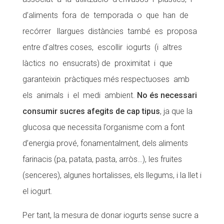
d’aliments fora de temporada o que han de
recórrer llargues distàncies també es proposa
entre d’altres coses, escollir
iogurt
s (i altres
làctics no ensucrats) de proximitat i que
garanteixin pràctiques més respectuoses amb
els animals i el medi ambient.
No és necessari
consumir sucres afegits de cap tipus
, ja que la
glucosa que necessita l’organisme com a font
d’energia prové, fonamentalment, dels aliments
farinacis (pa, patata, pasta, arròs…), les fruites
(senceres), algunes hortalisses, els llegums, i la llet i
el
iogurt
.
Per tant, la mesura de donar iogurts sense sucre a