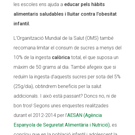
les escoles ens ajuda a
educar pels hàbits
alimentaris saludables i lluitar contra l’obesitat
infantil.
L’Organització Mundial de la Salut (OMS) també
recomana limitar el consum de sucres a menys del
10% de la ingesta
calòrica
total, el que suposa un
màxim de 50 grams al dia. També afegeix que si
reduïm la ingesta d’aquests sucres per sota del 5%
(25g/dia), obtindrem beneficis per la salut
addicionals. I això està passant? Doncs no, ni de
bon tros! Segons unes enquestes realitzades
durant el 2012-2014 per l’
AESAN (Agència
Espanyola de Seguretat Alimentària i Nutrició)
, es
conclou que en la població infantil i adolescent la