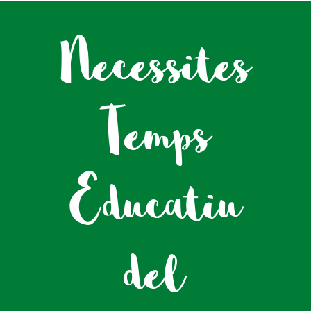
Necessites
Temps
Educatiu
del