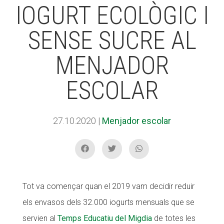
IOGURT ECOLÒGIC I
SENSE SUCRE AL
ACCIÓ SOCIAL I JOVES
MENJADOR
ESPLAIS
ESCOLAR
SUPORT TERCER SECTOR
27.10.2020
|
Menjador escolar
Tot va començar quan el 2019 vam decidir reduir
els envasos dels 32.000 iogurts mensuals que se
servien al
Temps Educatiu del Migdia
de totes les