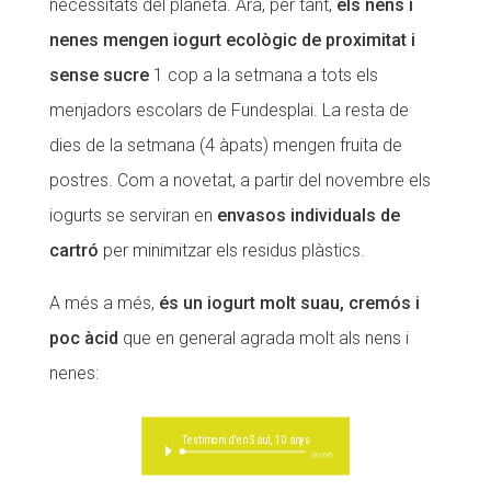
necessitats del planeta. Ara, per tant,
els nens i
Fundesplai als mitjans
nenes mengen iogurt ecològic de proximitat i
sense sucre
1 cop a la setmana a tots els
Xarxes socials
menjadors escolars de Fundesplai. La resta de
COL·LABORA
dies de la setmana (4 àpats) mengen fruita de
postres. Com a novetat, a partir del novembre els
Fes voluntariat
iogurts se serviran en
envasos individuals de
Fes un donatiu
cartró
per minimitzar els residus plàstics.
Treballa amb nosaltres
A més a més,
és un iogurt molt suau, cremós i
poc àcid
que en general agrada molt als nens i
nenes:
Testimoni d'en Saul, 10 anys
Reproductor
00:00
d'àudio