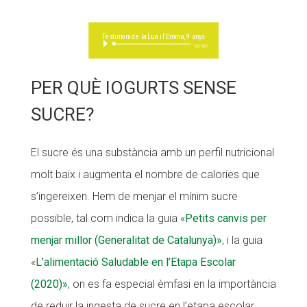
Testimoni de la Lua i l'Emma, 9 anys
Reproductor
00:00
d'àudio
PER QUÈ IOGURTS SENSE
SUCRE?
El sucre és una substància amb un perfil nutricional
molt baix i augmenta el nombre de calories que
s’ingereixen. Hem de menjar el mínim sucre
possible, tal com indica la guia «
Petits canvis per
menjar millor (Generalitat de Catalunya)»
, i la guia
«
L’alimentació Saludable en l’Etapa Escolar
(2020)»
, on es fa especial èmfasi en la importància
de reduir la ingesta de sucre en l’etapa escolar.